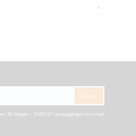
Zoeken..
n 30 dagen - 3.666.127 opzeggingen in totaal