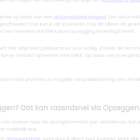
premie op basis van een
automatische incasso
. Een automat
geschreven? Dan kun je dit storneren. Doe dit alleen als je
 tot het moment dat ENRA jouw opzegging bevestigd heeft.
eeft hier altijd een polisnummer voor nodig. Zonder dit num
an kun je contact opnemen met ENRA. Op basis van jouw per
oten? Dan profiteer je mogelijk van pakketkorting. Een verze
gen? Dat kan razendsnel via Opzeggen.
s van zoeken naar de opzeginformatie per verzekeraar, kun
r makkelijk dus.
ngt
opzeggarantie
, waardoor jij direct kunt loslaten. Maar d