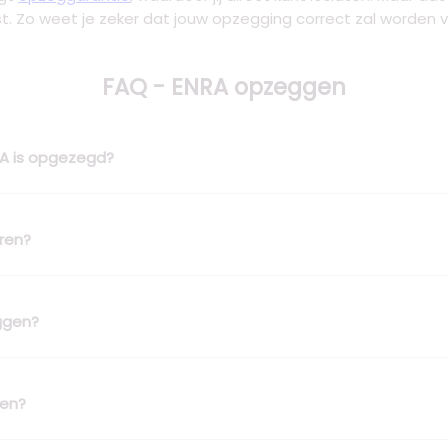
st. Zo weet je zeker dat jouw opzegging correct zal worden v
FAQ - ENRA opzeggen
NRA is opgezegd?
eren?
ggen?
gen?