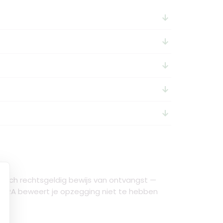
arrow_downward_alt
arrow_downward_alt
arrow_downward_alt
arrow_downward_alt
arrow_downward_alt
disch rechtsgeldig bewijs van ontvangst —
 ENRA beweert je opzegging niet te hebben