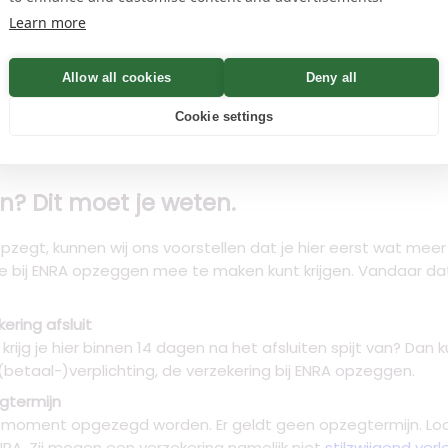
Learn more
Allow all cookies
Deny all
Cookie settings
? Dit moet je weten.
opzegt, kunnen wij ons voorstellen dat je hier eerst wat meer 
e bij ENRA opzeggen mee te maken kunt krijgen. Vandaar da
ering afsluit
ijg je hier binnen 14 dagen na het afsluiten spijt van? Dan ku
 (betaal-)verplichting, de verzekering bij ENRA opzeggen.
gtermijn
st moment opgezegd worden. Er geldt geen opzegtermijn. L
NRA. Zij mogen een verzekering namelijk niet
stilzwijgend ver