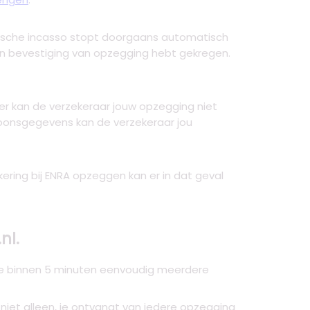
ische incasso stopt doorgaans automatisch
 een bevestiging van opzegging hebt gekregen.
mer kan de verzekeraar jouw opzegging niet
soonsgegevens kan de verzekeraar jou
kering bij ENRA opzeggen kan er in dat geval
nl.
 je binnen 5 minuten eenvoudig meerdere
at niet alleen, je ontvangt van iedere opzegging