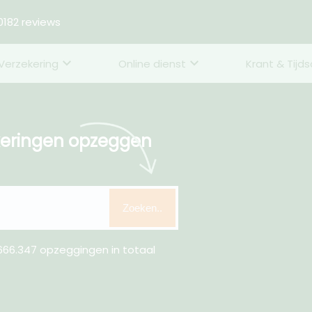
182 reviews
Verzekering
Online dienst
Krant & Tijds
keringen opzeggen
Zoeken..
66.347 opzeggingen in totaal