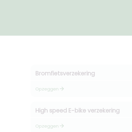
Bromfietsverzekering
arrow_forward
Opzeggen
High speed E-bike verzekering
arrow_forward
Opzeggen