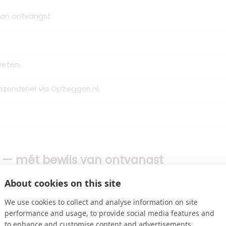
van ontvangst
weten.
zendsnel via Opzeggen.nl.
 — mét bewijs van ontvangst
zeggen.nl versturen we je opzegging aangetekend, met juri
About cookies on this site
en er geen premie meer wordt afgeschreven. Ook handig als
We use cookies to collect and analyse information on site
performance and usage, to provide social media features and
to enhance and customise content and advertisements.