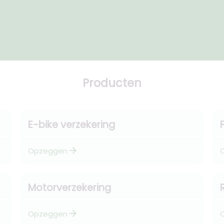
Producten
E-bike verzekering
arrow_forward
Opzeggen
Motorverzekering
arrow_forward
Opzeggen