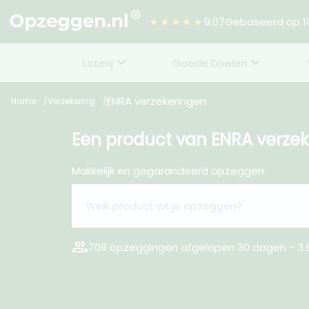
★★★★★
9.07
Gebaseerd op 10
Loterij
Goede Doelen
ENRA verzekeringen
Home
Verzekering
Een product van ENRA verze
Makkelijk en gegarandeerd opzeggen.
group
709 opzeggingen afgelopen 30 dagen - 3.6