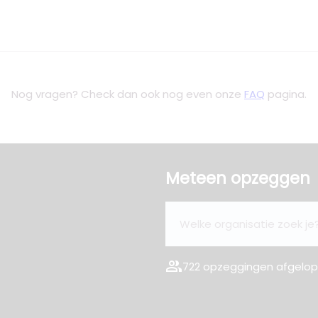
Nog vragen? Check dan ook nog even onze
FAQ
pagina.
Meteen opzeggen
group
722 opzeggingen afgelope