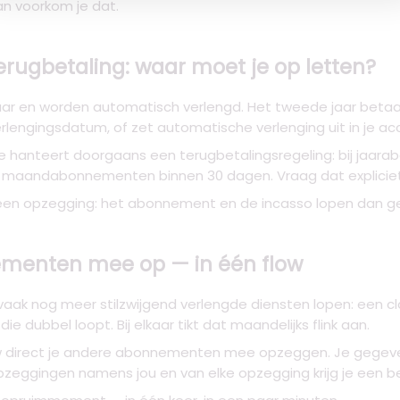
an voorkom je dat.
rugbetaling: waar moet je op letten?
n worden automatisch verlengd. Het tweede jaar betaal je v
rlengingsdatum, of zet automatische verlenging uit in je ac
fee hanteert doorgaans een terugbetalingsregeling: bij jaa
bij maandabonnementen binnen 30 dagen. Vraag dat explicie
geen opzegging: het abonnement en de incasso lopen dan g
menten mee op — in één flow
vaak nog meer stilzwijgend verlengde diensten lopen: een c
ie dubbel loopt. Bij elkaar tikt dat maandelijks flink aan.
ow direct je andere abonnementen mee opzeggen. Je gegevens 
opzeggingen namens jou en van elke opzegging krijg je een 