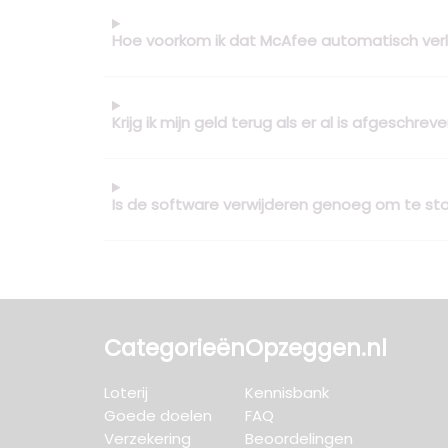
Hoe voorkom ik dat McAfee automatisch ver
Krijg ik mijn geld terug als er al is afgeschrev
Is de software verwijderen genoeg om te s
Categorieën
Opzeggen.nl
Loterij
Kennisbank
Goede doelen
FAQ
Verzekering
Beoordelingen