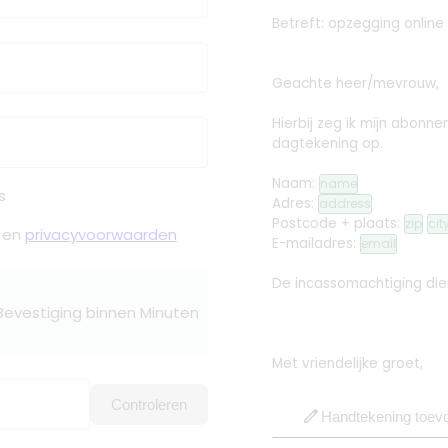
Betreft: opzegging online
Geachte heer/mevrouw,
Hierbij zeg ik mijn abonn
dagtekening op.
Naam:
name
s
Adres:
address
Postcode + plaats:
zip
cit
en
privacyvoorwaarden
E-mailadres:
email
De incassomachtiging dien
 Bevestiging binnen Minuten
Met vriendelijke groet,
Controleren
edit
Handtekening toev