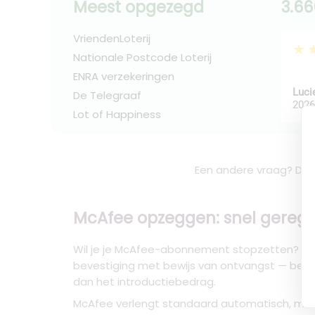
Meest opgezegd
3.66
VriendenLoterij
★
Nationale Postcode Loterij
ENRA verzekeringen
Luci
De Telegraaf
2026
Lot of Happiness
Een andere vraag? De 
McAfee opzeggen: snel gerege
Wil je je McAfee-abonnement stopzetten? Via 
bevestiging met bewijs van ontvangst — belan
dan het introductiebedrag.
McAfee verlengt standaard automatisch, mee