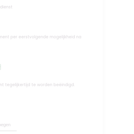
 dienst
ement per eerstvolgende mogelijkheid na
y
t tegelijkertijd te worden beëindigd.
oegen