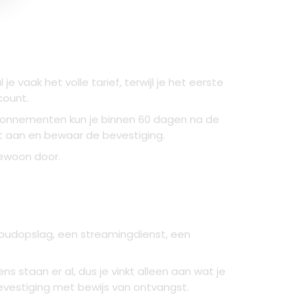
aak het volle tarief, terwijl je het eerste
count.
rabonnementen kun je binnen 60 dagen na de
t aan en bewaar de bevestiging.
ewoon door.
loudopslag, een streamingdienst, een
staan er al, dus je vinkt alleen aan wat je
bevestiging met bewijs van ontvangst.