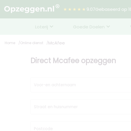
★★★★★
9.07
Gebaseerd op 10
Loterij
Goede Doelen
McAfee
Home
Online dienst
Direct Mcafee opzeggen
Voor-en achternaam
Straat en huisnummer
Postcode