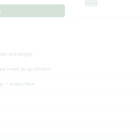
name
n
 van ontvangst
ar moet je op letten?
 — in één flow