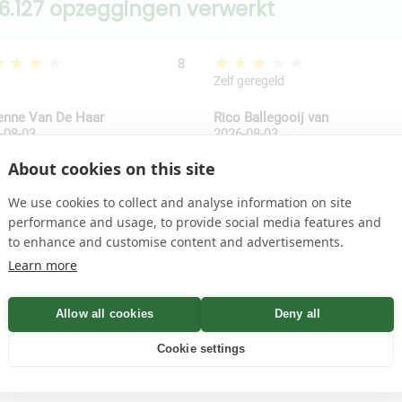
6.127 opzeggingen verwerkt
★★★★
★★★★★
8
Zelf geregeld
enne Van De Haar
Rico Ballegooij van
-08-03
2026-08-03
About cookies on this site
We use cookies to collect and analyse information on site
snelste manier om het antwoord te vinden is via onze
veel 
performance and usage, to provide social media features and
to enhance and customise content and advertisements.
Learn more
ld, mét bewijs van ontvangst
Allow all cookies
Deny all
Opzeggen.nl regel je dat in een paar minuten. Wij versturen
grijk, want juist bij antivirus-abonnementen wordt vaak aut
Cookie settings
stal een maand voor de vervaldatum. Veel mensen ontdekke