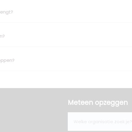
lengt?
en?
toppen?
Meteen opzeggen