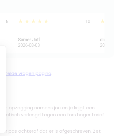
★★★★★
★★★★★
6
10
Samer Jatl
dick dijkkamp
2026-08-03
2026-08-03
gestelde vragen pagina
.
 de opzegging namens jou en je krijgt een
omatisch verlengd tegen een fors hoger tarief
n pas achteraf dat er is afgeschreven. Zet