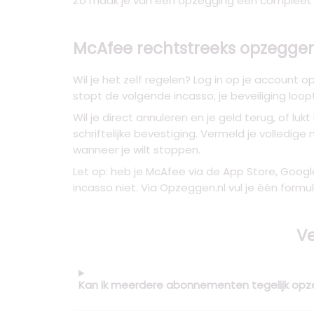
Zo maak je van één opzegging een compleet 
McAfee rechtstreeks opzeggen:
Wil je het zelf regelen? Log in op je accoun
stopt de volgende incasso; je beveiliging loo
Wil je direct annuleren en je geld terug, of 
schriftelijke bevestiging. Vermeld je volle
wanneer je wilt stoppen.
Let op: heb je McAfee via de App Store, Goog
incasso niet. Via Opzeggen.nl vul je één formu
Ve
Kan ik meerdere abonnementen tegelijk op