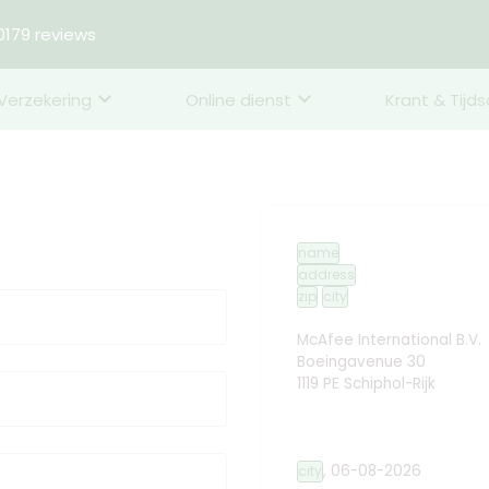
179 reviews
Verzekering
Online dienst
Krant & Tijds
name
address
zip
city
McAfee International B.V.
Boeingavenue 30
1119 PE Schiphol-Rijk
,
06-08-2026
city