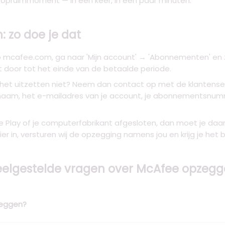
opruimmoment — in één keer, in een paar minuten.
 zo doe je dat
t op mcafee.com, ga naar 'Mijn account' → 'Abonnementen' en
pt door tot het einde van de betaalde periode.
lukt het uitzetten niet? Neem dan contact op met de klanten
dige naam, het e-mailadres van je account, je abonnements
le Play of je computerfabrikant afgesloten, dan moet je da
lier in, versturen wij de opzegging namens jou en krijg je he
elgestelde vragen over McAfee opzeg
zeggen?