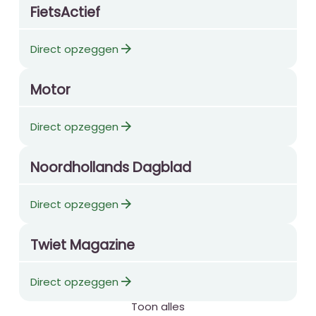
FietsActief
arrow_forward
Direct opzeggen
Motor
arrow_forward
Direct opzeggen
Noordhollands Dagblad
arrow_forward
Direct opzeggen
Twiet Magazine
arrow_forward
Direct opzeggen
Toon alles