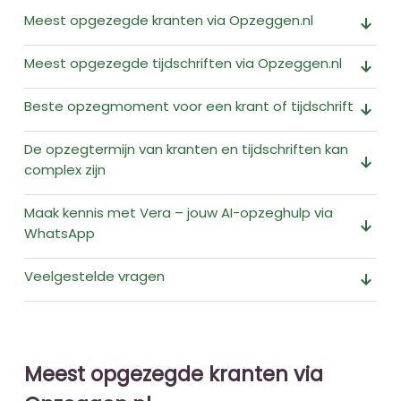
Meest opgezegde kranten via Opzeggen.nl
arrow_downward_alt
Meest opgezegde tijdschriften via Opzeggen.nl
arrow_downward_alt
Beste opzegmoment voor een krant of tijdschrift
arrow_downward_alt
De opzegtermijn van kranten en tijdschriften kan
arrow_downward_alt
complex zijn
Maak kennis met Vera – jouw AI-opzeghulp via
arrow_downward_alt
WhatsApp
Veelgestelde vragen
arrow_downward_alt
Meest opgezegde kranten via