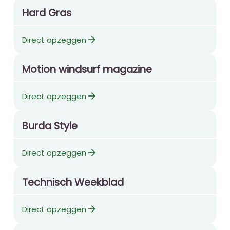
Hard Gras
arrow_forward
Direct opzeggen
Motion windsurf magazine
arrow_forward
Direct opzeggen
Burda Style
arrow_forward
Direct opzeggen
Technisch Weekblad
arrow_forward
Direct opzeggen