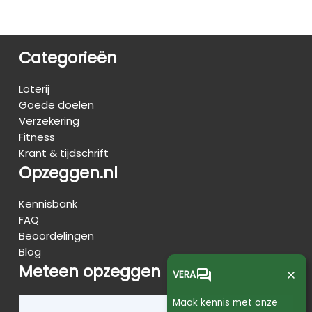
Categorieën
Loterij
Goede doelen
Verzekering
Fitness
Krant & tijdschrift
Opzeggen.nl
Kennisbank
FAQ
Beoordelingen
Blog
Meteen opzeggen
forum
close
VERA
Maak kennis met onze