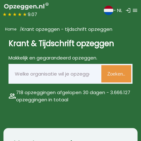
login
menu
- NL
★★★★★
9.07
Krant opzeggen - tijdschrift opzeggen
Home
Krant & Tijdschrift opzeggen
Makkelijk en gegarandeerd opzeggen.
Zoeken..
718 opzeggingen afgelopen 30 dagen - 3.666.127
group
opzeggingen in totaal