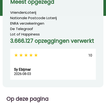
Meest opgezegd
VriendenLoterij
Nationale Postcode Loterij
ENRA verzekeringen
De Telegraaf
Lot of Happiness
3.666.127 opzeggingen verwerkt
★★★★★
★
10
Sy Ebijmar
dic
2026-08-03
202
Op deze pagina