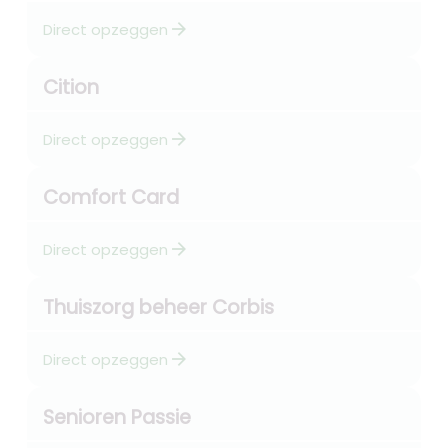
arrow_forward
Direct opzeggen
Cition
arrow_forward
Direct opzeggen
Comfort Card
arrow_forward
Direct opzeggen
Thuiszorg beheer Corbis
arrow_forward
Direct opzeggen
Senioren Passie