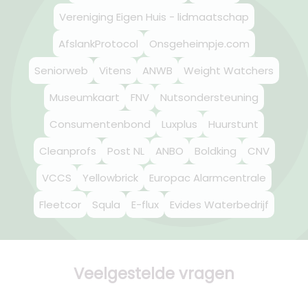
Vereniging Eigen Huis - lidmaatschap
AfslankProtocol
Onsgeheimpje.com
Seniorweb
Vitens
ANWB
Weight Watchers
Museumkaart
FNV
Nutsondersteuning
Consumentenbond
Luxplus
Huurstunt
Cleanprofs
Post NL
ANBO
Boldking
CNV
VCCS
Yellowbrick
Europac Alarmcentrale
Fleetcor
Squla
E-flux
Evides Waterbedrijf
Veelgestelde vragen