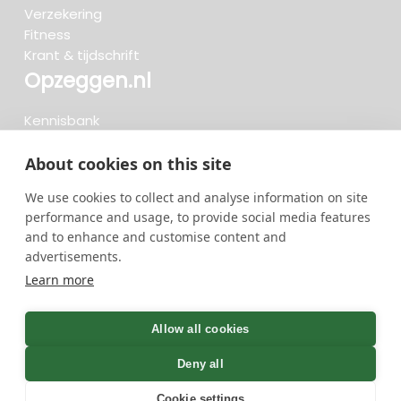
Verzekering
Fitness
Krant & tijdschrift
Opzeggen.nl
Kennisbank
FAQ
Beoordelingen
About cookies on this site
Blog
We use cookies to collect and analyse information on site
Meteen opzeggen
forum
close
VERA
performance and usage, to provide social media features
and to enhance and customise content and
Maak kennis met onze
advertisements.
digitale opzeghulp Vera.
Zoeken..
Learn more
Wil je snel en simpel via
whatsapp opzeggen, dan
719 opzeggingen afgelopen 30 dagen - 3.666.347
is Vera de ideale keuze.
group
Allow all cookies
opzeggingen in totaal
Hallo, Vera hier..
Deny all
Cookie settings