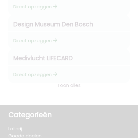
arrow_forward
Direct opzeggen
Design Museum Den Bosch
arrow_forward
Direct opzeggen
Medivlucht LIFECARD
arrow_forward
Direct opzeggen
Toon alles
Categorieën
Loterij
Goede doelen