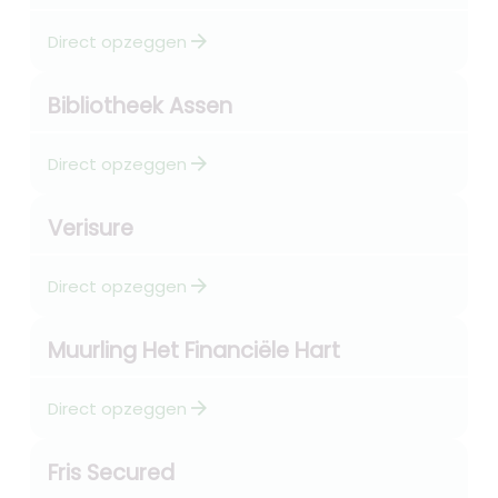
arrow_forward
Direct opzeggen
Bibliotheek Assen
arrow_forward
Direct opzeggen
Verisure
arrow_forward
Direct opzeggen
Muurling Het Financiële Hart
arrow_forward
Direct opzeggen
Fris Secured