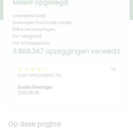
Meest opgezegd
VriendenLoterij
Nationale Postcode Loterij
ENRA verzekeringen
De Telegraaf
Lot of Happiness
3.666.347 opzeggingen verwerkt
★★★★★
★
10
Super snel geregeld, Top
Sandra Bierdrager
fadi
2026-08-08
202
Op deze pagina