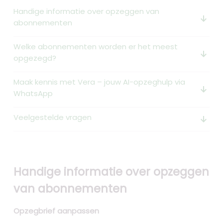
Handige informatie over opzeggen van
arrow_downward_alt
abonnementen
Welke abonnementen worden er het meest
arrow_downward_alt
opgezegd?
Maak kennis met Vera – jouw AI-opzeghulp via
arrow_downward_alt
WhatsApp
Veelgestelde vragen
arrow_downward_alt
Handige informatie over opzeggen
van abonnementen
Opzegbrief aanpassen