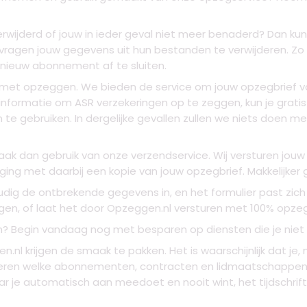
rwijderd of jouw in ieder geval niet meer benaderd? Dan kun
ragen jouw gegevens uit hun bestanden te verwijderen. Zo 
nieuw abonnement af te sluiten.
 met opzeggen. We bieden de service om jouw opzegbrief vo
e informatie om ASR verzekeringen op te zeggen, kun je grati
 te gebruiken. In dergelijke gevallen zullen we niets doen 
Maak dan gebruik van onze verzendservice. Wij versturen jou
ng met daarbij een kopie van jouw opzegbrief. Makkelijker g
udig de ontbrekende gegevens in, en het formulier past zic
ingen, of laat het door Opzeggen.nl versturen met 100% opzeg
aven? Begin vandaag nog met besparen op diensten die je niet 
nl krijgen de smaak te pakken. Het is waarschijnlijk dat je, n
eren welke abonnementen, contracten en lidmaatschappen je
r je automatisch aan meedoet en nooit wint, het tijdschrift 