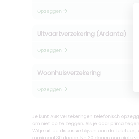
arrow_forward
Opzeggen
Uitvaartverzekering (Ardanta)
arrow_forward
Opzeggen
Woonhuisverzekering
arrow_forward
Opzeggen
Je kunt ASR verzekeringen telefonisch opzegg
om niet op te zeggen. Als je daar prima tegen 
Wil je uit de discussie blijven aan de telefoon
maximaal 30 dagen. Na 30 dagen nog niets v