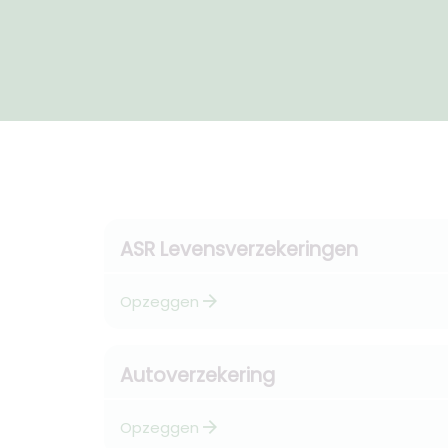
ASR Levensverzekeringen
arrow_forward
Opzeggen
Autoverzekering
arrow_forward
Opzeggen