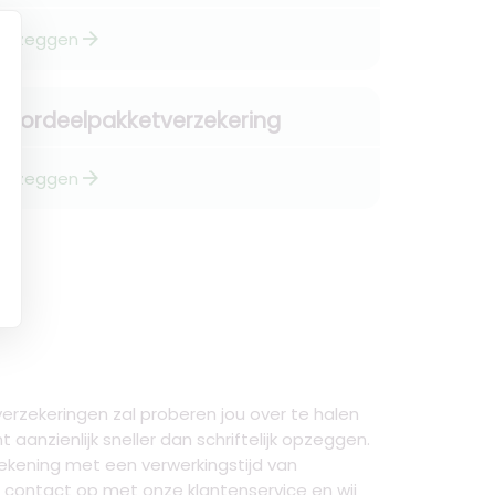
arrow_forward
Opzeggen
Voordeelpakketverzekering
arrow_forward
Opzeggen
rzekeringen zal proberen jou over te halen
anzienlijk sneller dan schriftelijk opzeggen.
 rekening met een verwerkingstijd van
ontact op met onze klantenservice en wij