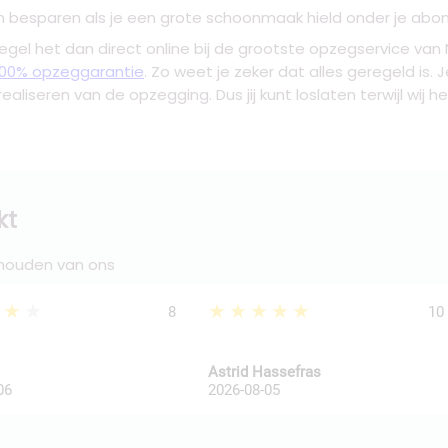
nnen besparen als je een grote schoonmaak hield onder je ab
Regel het dan direct online bij de grootste opzegservice va
100% opzeggarantie
. Zo weet je zeker dat alles geregeld is.
realiseren van de opzegging. Dus jij kunt loslaten terwijl wij 
kt
 houden van ons
★★★
★★★★★
8
10
Astrid Hassefras
06
2026-08-05