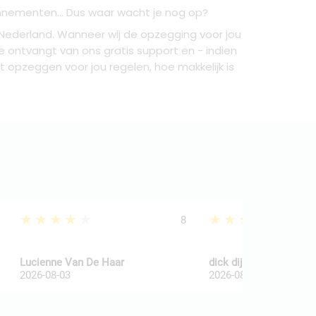
onnementen... Dus waar wacht je nog op?
n Nederland. Wanneer wij de opzegging voor jou
 Je ontvangt van ons gratis support en - indien
het opzeggen voor jou regelen, hoe makkelijk is
★★★★★
★★★★★
8
Lucienne Van De Haar
dick dijkkamp
2026-08-03
2026-08-03