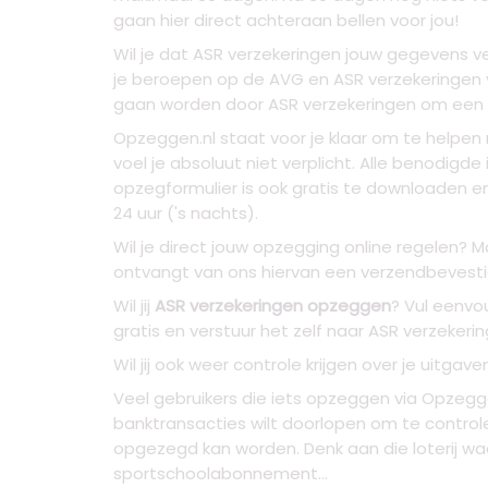
gaan hier direct achteraan bellen voor jou!
Wil je dat ASR verzekeringen jouw gegevens ve
je beroepen op de AVG en ASR verzekeringen v
gaan worden door ASR verzekeringen om een 
Opzeggen.nl staat voor je klaar om te helpen
voel je absoluut niet verplicht. Alle benodigd
opzegformulier is ook gratis te downloaden en
24 uur ('s nachts).
Wil je direct jouw opzegging online regelen? 
ontvangt van ons hiervan een verzendbevestigi
Wil jij
ASR verzekeringen opzeggen
? Vul eenvo
gratis en verstuur het zelf naar ASR verzeker
Wil jij ook weer controle krijgen over je uitg
Veel gebruikers die iets opzeggen via Opzeggen.
banktransacties wilt doorlopen om te control
opgezegd kan worden. Denk aan die loterij waa
sportschoolabonnement...