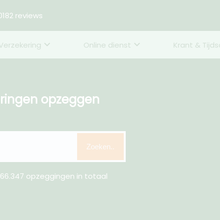
182 reviews
Verzekering
Online dienst
Krant & Tijds
eringen opzeggen
Zoeken..
66.347 opzeggingen in totaal