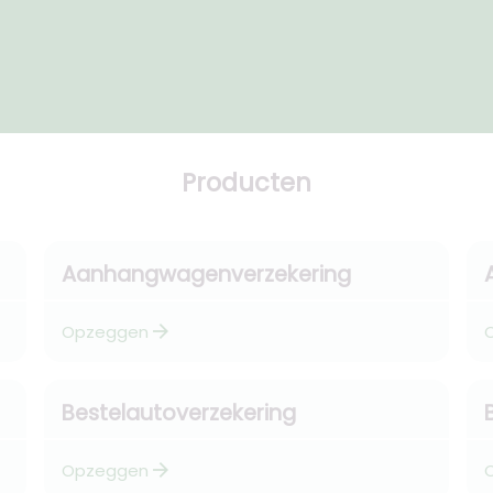
Producten
Aanhangwagenverzekering
arrow_forward
Opzeggen
Bestelautoverzekering
arrow_forward
Opzeggen