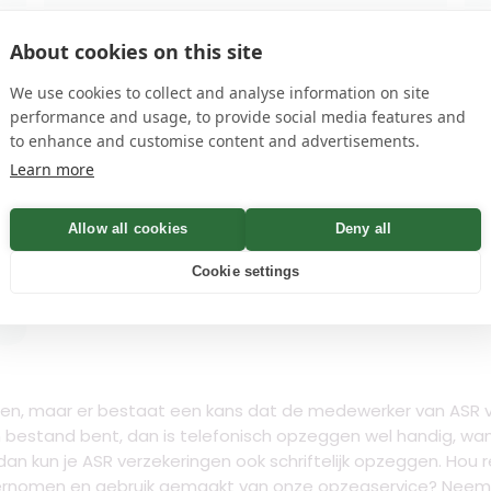
arrow_forward
Opzeggen
About cookies on this site
We use cookies to collect and analyse information on site
Verzekering
performance and usage, to provide social media features and
to enhance and customise content and advertisements.
Learn more
arrow_forward
Opzeggen
Allow all cookies
Deny all
Cookie settings
en, maar er bestaat een kans dat de medewerker van ASR ve
bestand bent, dan is telefonisch opzeggen wel handig, want a
, dan kun je ASR verzekeringen ook schriftelijk opzeggen. Hou
ernomen en gebruik gemaakt van onze opzegservice? Neem c