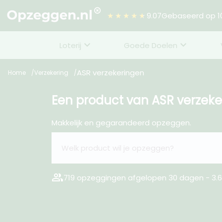
★★★★★
9.07
Gebaseerd op 10
Loterij
Goede Doelen
ASR verzekeringen
Home
Verzekering
Een product van ASR verzek
Makkelijk en gegarandeerd opzeggen.
group
719 opzeggingen afgelopen 30 dagen - 3.6