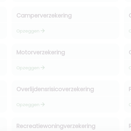
Camperverzekering
arrow_forward
Opzeggen
Motorverzekering
arrow_forward
Opzeggen
Overlijdensrisicoverzekering
arrow_forward
Opzeggen
Recreatiewoningverzekering