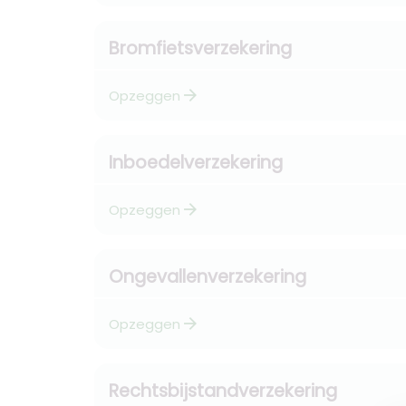
Bromfietsverzekering
arrow_forward
Opzeggen
Inboedelverzekering
arrow_forward
Opzeggen
Ongevallenverzekering
arrow_forward
Opzeggen
Rechtsbijstandverzekering