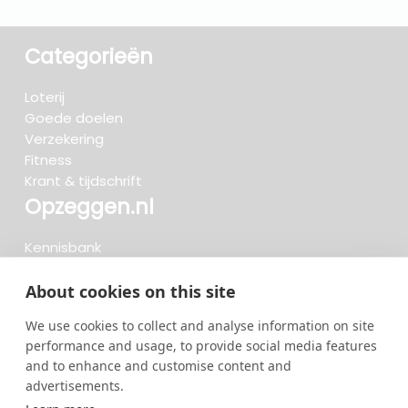
Categorieën
Loterij
Goede doelen
Verzekering
Fitness
Krant & tijdschrift
Opzeggen.nl
Kennisbank
FAQ
Beoordelingen
About cookies on this site
Blog
We use cookies to collect and analyse information on site
Meteen opzeggen
performance and usage, to provide social media features
and to enhance and customise content and
advertisements.
Zoeken..