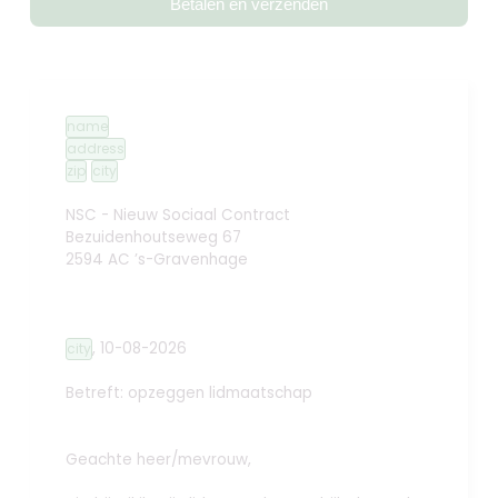
Betalen en verzenden
name
address
zip
city
NSC - Nieuw Sociaal Contract
Bezuidenhoutseweg 67
2594 AC ’s-Gravenhage
,
10-08-2026
city
Betreft: opzeggen lidmaatschap
Geachte heer/mevrouw,