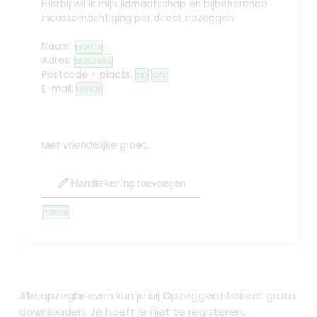
Hierbij wil ik mijn lidmaatschap en bijbehorende
incassomachtiging per direct opzeggen.
Naam:
name
Adres:
address
Postcode + plaats:
zip
city
E-mail:
email
Met vriendelijke groet,
edit
Handtekening toevoegen
name
Alle opzegbrieven kun je bij Opzeggen.nl direct gratis
downloaden. Je hoeft je niet te registeren,