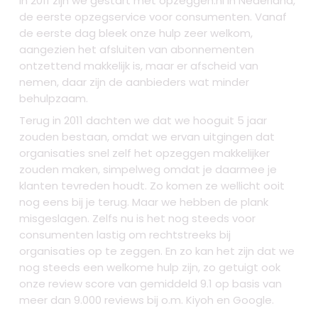
In 2011 zijn we gestart met opzeggen.nl in Nederland,
de eerste opzegservice voor consumenten. Vanaf
de eerste dag bleek onze hulp zeer welkom,
aangezien het afsluiten van abonnementen
ontzettend makkelijk is, maar er afscheid van
nemen, daar zijn de aanbieders wat minder
behulpzaam.
Terug in 2011 dachten we dat we hooguit 5 jaar
zouden bestaan, omdat we ervan uitgingen dat
organisaties snel zelf het opzeggen makkelijker
zouden maken, simpelweg omdat je daarmee je
klanten tevreden houdt. Zo komen ze wellicht ooit
nog eens bij je terug. Maar we hebben de plank
misgeslagen. Zelfs nu is het nog steeds voor
consumenten lastig om rechtstreeks bij
organisaties op te zeggen. En zo kan het zijn dat we
nog steeds een welkome hulp zijn, zo getuigt ook
onze review score van gemiddeld 9.1 op basis van
meer dan 9.000 reviews bij o.m. Kiyoh en Google.