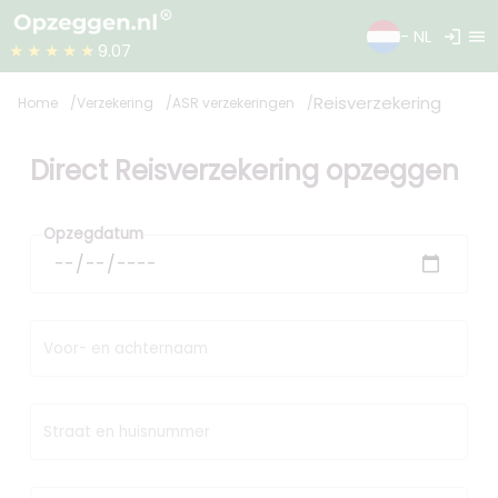
login
menu
- NL
★★★★★
9.07
Reisverzekering
Home
Verzekering
ASR verzekeringen
Direct Reisverzekering opzeggen
Opzegdatum
Voor- en achternaam
Straat en huisnummer