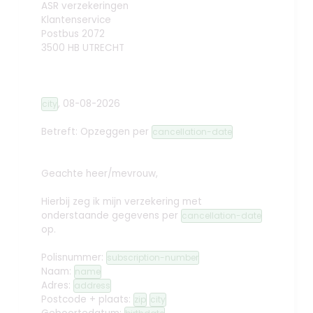
ASR verzekeringen
Klantenservice
Postbus 2072
3500 HB UTRECHT
,
08-08-2026
city
Betreft: Opzeggen
per
cancellation-date
Geachte heer/mevrouw,
Hierbij zeg ik mijn verzekering met
onderstaande gegevens per
cancellation-date
op.
Polisnummer:
subscription-number
Naam:
name
Adres:
address
Postcode + plaats:
zip
city