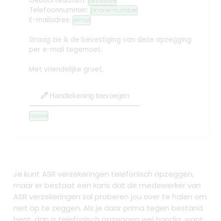
Geboortedatum:
birthdate
Telefoonnummer:
phone-number
E-mailadres:
email
Graag zie ik de bevestiging van deze opzegging
per e-mail tegemoet.
Met vriendelijke groet,
edit
Handtekening toevoegen
name
Je kunt ASR verzekeringen telefonisch opzeggen,
maar er bestaat een kans dat de medewerker van
ASR verzekeringen zal proberen jou over te halen om
niet op te zeggen. Als je daar prima tegen bestand
bent, dan is telefonisch opzeggen wel handig, want