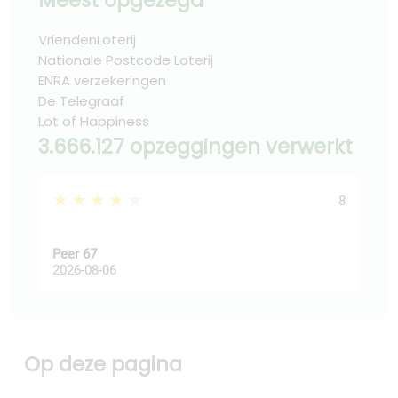
Meest opgezegd
VriendenLoterij
Nationale Postcode Loterij
ENRA verzekeringen
De Telegraaf
Lot of Happiness
3.666.127 opzeggingen verwerkt
★★★★★
★
8
Peer 67
Ast
2026-08-06
202
Op deze pagina