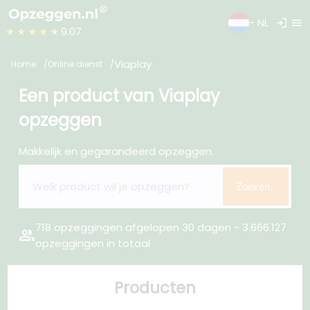
login
menu
- NL
★★★★★
9.07
Viaplay
Home
Online dienst
Een product van Viaplay
opzeggen
Makkelijk en gegarandeerd opzeggen.
Zoeken..
718 opzeggingen afgelopen 30 dagen - 3.666.127
group
opzeggingen in totaal
Producten