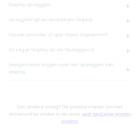
Viaplay opzeggen
arrow_downward_alt
Opzegtermijn en einddatum Viaplay
arrow_downward_alt
Via een provider of app-store afgesloten?
arrow_downward_alt
Zo zeg je Viaplay op via Opzeggen.nl
arrow_downward_alt
Veelgestelde vragen over het opzeggen van
arrow_downward_alt
Viaplay
Een andere vraag? De snelste manier om het
antwoord te vinden is via onze
veel gestelde vragen
pagina
.