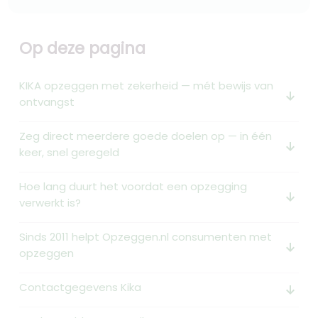
Op deze pagina
KIKA opzeggen met zekerheid — mét bewijs van
arrow_downward_alt
ontvangst
Zeg direct meerdere goede doelen op — in één
arrow_downward_alt
keer, snel geregeld
Hoe lang duurt het voordat een opzegging
arrow_downward_alt
verwerkt is?
Sinds 2011 helpt Opzeggen.nl consumenten met
arrow_downward_alt
opzeggen
Contactgegevens Kika
arrow_downward_alt