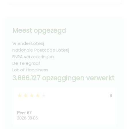
Meest opgezegd
VriendenLoterij
Nationale Postcode Loterij
ENRA verzekeringen
De Telegraaf
Lot of Happiness
3.666.127 opzeggingen verwerkt
★★★★★
★
8
Peer 67
Ast
2026-08-06
202