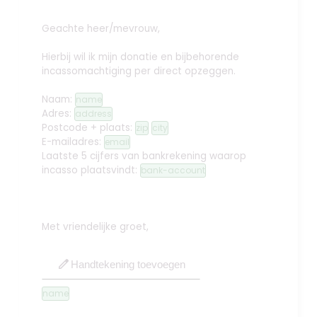
Geachte heer/mevrouw,
Hierbij wil ik mijn donatie en bijbehorende
incassomachtiging per direct opzeggen.
Naam:
name
Adres:
address
Postcode + plaats:
zip
city
E-mailadres:
email
Laatste 5 cijfers van bankrekening waarop
incasso plaatsvindt:
bank-account
Met vriendelijke groet,
edit
Handtekening toevoegen
name