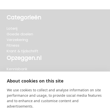
Categorieën
Loterij
Goede doelen
Verzekering
Fitness
Krant & tijdschrift
Opzeggen.nl
Kennisbank
FAQ
Beoordelingen
About cookies on this site
Blog
We use cookies to collect and analyse information on site
Meteen opzeggen
performance and usage, to provide social media features
and to enhance and customise content and
advertisements.
Zoeken..