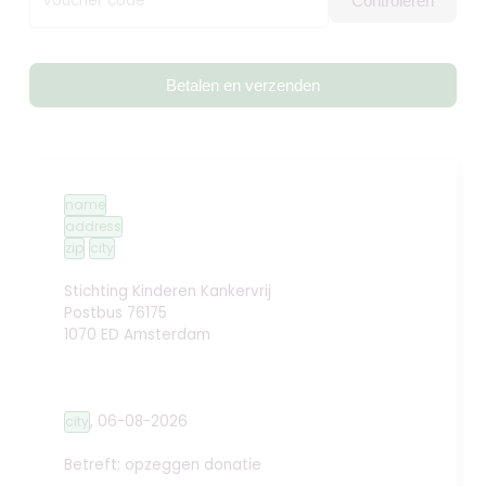
Voucher code
Controleren
Betalen en verzenden
name
address
zip
city
Stichting Kinderen Kankervrij
Postbus 76175
1070 ED Amsterdam
,
06-08-2026
city
Betreft: opzeggen donatie