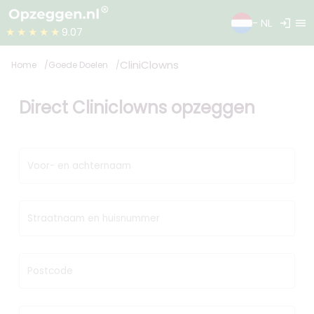
login
menu
- NL
★★★★★
9.07
CliniClowns
Home
Goede Doelen
Direct Cliniclowns opzeggen
Voor- en achternaam
Straatnaam en huisnummer
Postcode