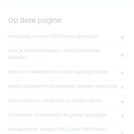
Op deze pagina
Eenvoudig en snel CliniClowns opzeggen
arrow_downward_alt
Laat je niet beïnvloeden door emotionele
arrow_downward_alt
verhalen
Kies voor zekerheid met onze opzeggarantie
arrow_downward_alt
Gratis opzegbrief downloaden zonder registratie
arrow_downward_alt
Jouw recht om vergeten te worden (AVG)
arrow_downward_alt
Cliniclowns rechtstreeks en gratis opzeggen
arrow_downward_alt
Veelgestelde Vragen (FAQ) over CliniClowns
arrow_downward_alt