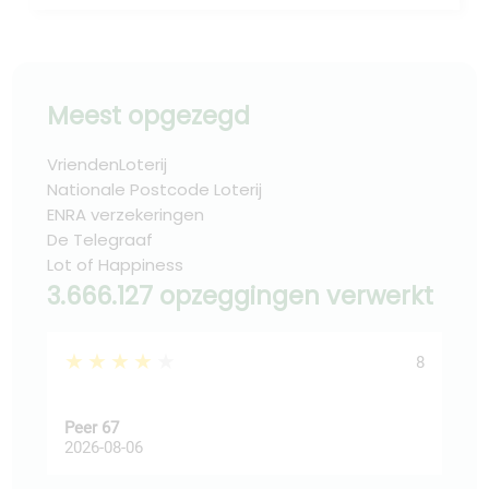
Meest opgezegd
VriendenLoterij
Nationale Postcode Loterij
ENRA verzekeringen
De Telegraaf
Lot of Happiness
3.666.127 opzeggingen verwerkt
★★★★★
★
8
Peer 67
Ast
2026-08-06
202