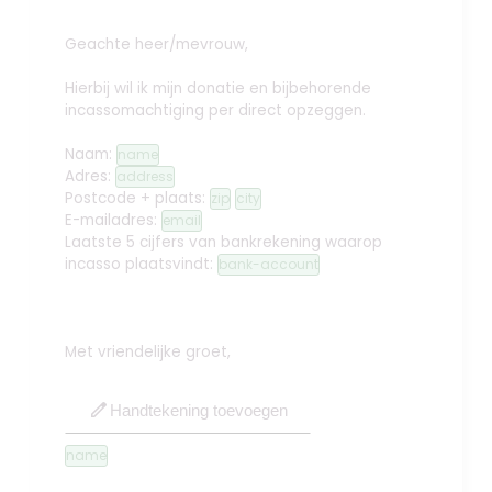
Geachte heer/mevrouw,
Hierbij wil ik mijn donatie en bijbehorende
incassomachtiging per direct opzeggen.
Naam:
name
Adres:
address
Postcode + plaats:
zip
city
E-mailadres:
email
Laatste 5 cijfers van bankrekening waarop
incasso plaatsvindt:
bank-account
Met vriendelijke groet,
edit
Handtekening toevoegen
name