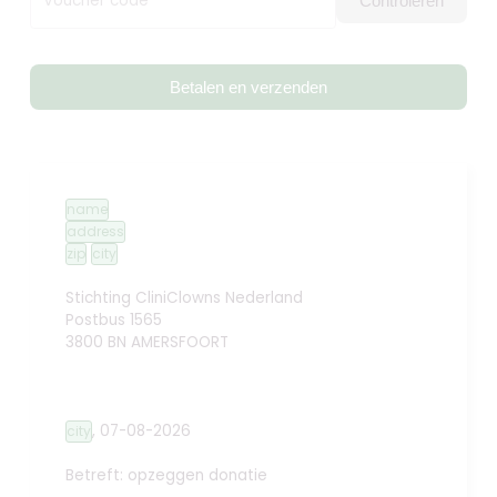
Voucher code
Controleren
Betalen en verzenden
name
address
zip
city
Stichting CliniClowns Nederland
Postbus 1565
3800 BN AMERSFOORT
,
07-08-2026
city
Betreft: opzeggen donatie