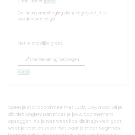
E-mailadres:
email
De incassomachtiging dient tegelijkertijd te
worden beëindigd.
Met vriendelijke groet,
edit
Handtekening toevoegen
name
Speel je standaard mee met Lucky Day, maar wil je
dit niet langer? Dan moet je jouw abonnement
opzeggen. Als je niet weet hoe dit in zijn werk gaat,
weet je vast en zeker niet waar je moet beginnen.
Daarom helpt Opzeggen.nl jou hier een handje bij.