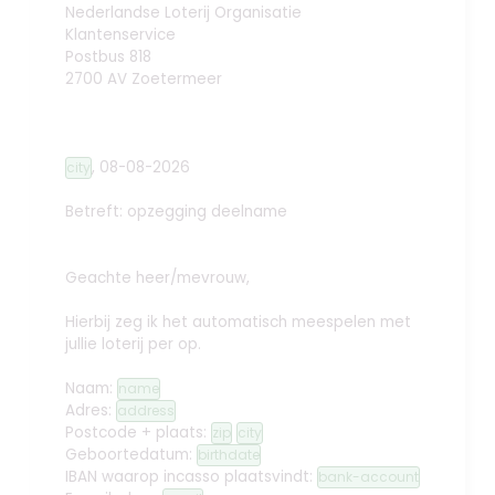
Nederlandse Loterij Organisatie
Klantenservice
Postbus 818
2700 AV Zoetermeer
,
08-08-2026
city
Betreft: opzegging deelname
Geachte heer/mevrouw,
Hierbij zeg ik het automatisch meespelen met
jullie loterij per
op.
Naam:
name
Adres:
address
Postcode + plaats:
zip
city
Geboortedatum:
birthdate
IBAN waarop incasso plaatsvindt:
bank-account