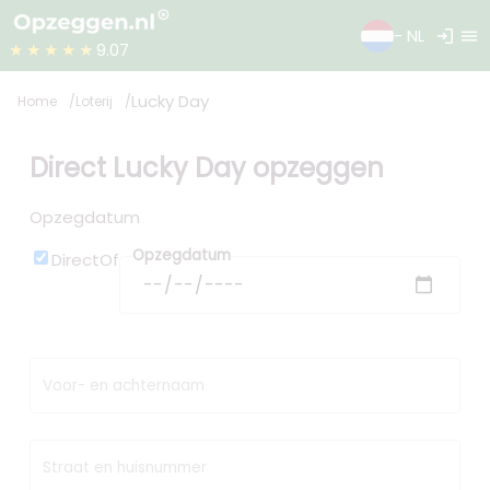
login
menu
- NL
★★★★★
9.07
Lucky Day
Home
Loterij
Direct Lucky Day opzeggen
Opzegdatum
Opzegdatum
Direct
Of
Voor- en achternaam
Straat en huisnummer