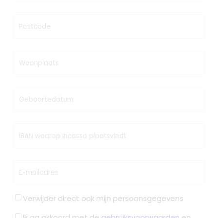
Postcode
Woonplaats
Geboortedatum
IBAN waarop incasso plaatsvindt
E-mailadres
Verwijder direct ook mijn persoonsgegevens
Ik ga akkoord met de
gebruiksvoorwaarden
en