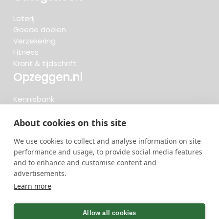
Loterij
Goede doelen
Verzekering
Fitness
Krant & tijdschrift
Opzeggen.nl
Kennisbank
FAQ
Beoordelingen
About cookies on this site
Blog
We use cookies to collect and analyse information on site
Meteen opzeggen
performance and usage, to provide social media features
and to enhance and customise content and
advertisements.
Zoeken..
Learn more
722 opzeggingen afgelopen 30 dagen - 3.666.127
group
Allow all cookies
opzeggingen in totaal