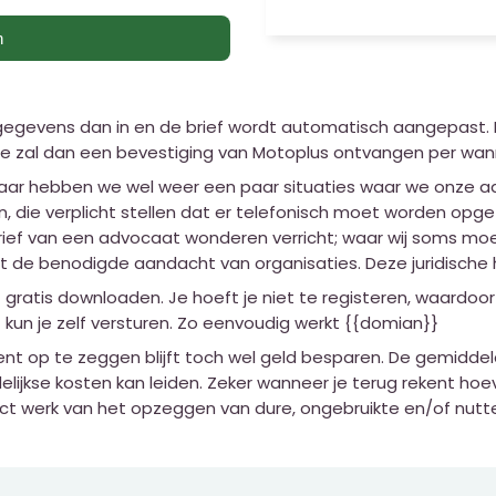
n
 gegevens dan in en de brief wordt automatisch aangepast.
 Je zal dan een bevestiging van Motoplus ontvangen per w
 jaar hebben we wel weer een paar situaties waar we onze 
, die verplicht stellen dat er telefonisch moet worden op
rief van een advocaat wonderen verricht; waar wij soms mo
t de benodigde aandacht van organisaties. Deze juridische h
ct gratis downloaden. Je hoeft je niet te registeren, waardo
 kun je zelf versturen. Zo eenvoudig werkt {{domian}}
op te zeggen blijft toch wel geld besparen. De gemidde
lijkse kosten kan leiden. Zeker wanneer je terug rekent ho
ect werk van het opzeggen van dure, ongebruikte en/of nu