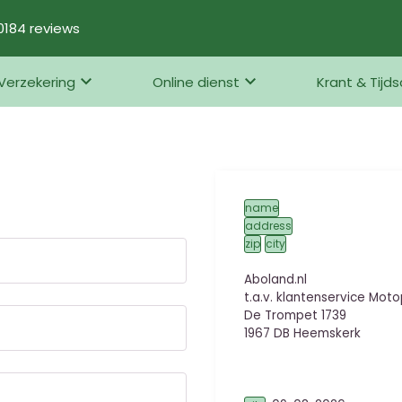
184 reviews
Verzekering
Online dienst
Krant & Tijds
name
address
zip
city
Aboland.nl
t.a.v. klantenservice Moto
De Trompet 1739
1967 DB Heemskerk