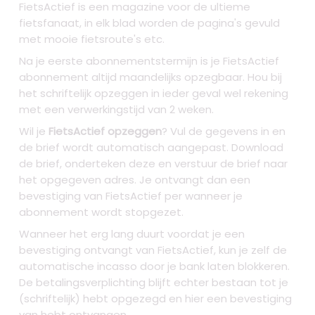
FietsActief is een magazine voor de ultieme
fietsfanaat, in elk blad worden de pagina's gevuld
met mooie fietsroute's etc.
Na je eerste abonnementstermijn is je FietsActief
abonnement altijd maandelijks opzegbaar. Hou bij
het schriftelijk opzeggen in ieder geval wel rekening
met een verwerkingstijd van 2 weken.
Wil je
FietsActief opzeggen
? Vul de gegevens in en
de brief wordt automatisch aangepast. Download
de brief, onderteken deze en verstuur de brief naar
het opgegeven adres. Je ontvangt dan een
bevestiging van FietsActief per wanneer je
abonnement wordt stopgezet.
Wanneer het erg lang duurt voordat je een
bevestiging ontvangt van FietsActief, kun je zelf de
automatische incasso door je bank laten blokkeren.
De betalingsverplichting blijft echter bestaan tot je
(schriftelijk) hebt opgezegd en hier een bevestiging
van hebt ontvangen.