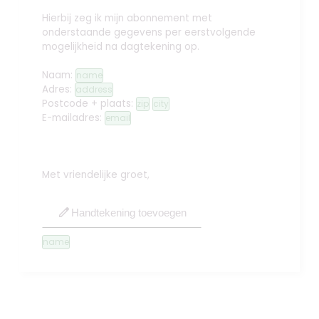
Hierbij zeg ik mijn abonnement met
onderstaande gegevens per eerstvolgende
mogelijkheid na dagtekening op.
Naam:
name
Adres:
address
Postcode + plaats:
zip
city
E-mailadres:
email
Met vriendelijke groet,
edit
Handtekening toevoegen
name