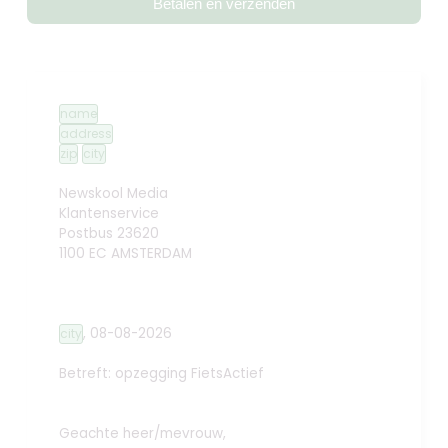
Betalen en verzenden
name
address
zip
city
Newskool Media
Klantenservice
Postbus 23620
1100 EC AMSTERDAM
,
08-08-2026
city
Betreft: opzegging
FietsActief
Geachte heer/mevrouw,