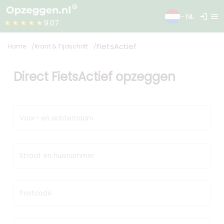
login
menu
- NL
★★★★★
9.07
FietsActief
Home
Krant & Tijdschrift
Direct FietsActief opzeggen
Voor- en achternaam
Straat en huisnummer
Postcode