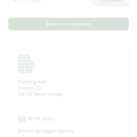
Voucher code
Controleren
Betalen en verzenden
name
address
zip
city
Stichting Halin
Polanen 22
2151 DR Nieuw Vennep
,
08-08-2026
city
Betreft: opzeggen donatie