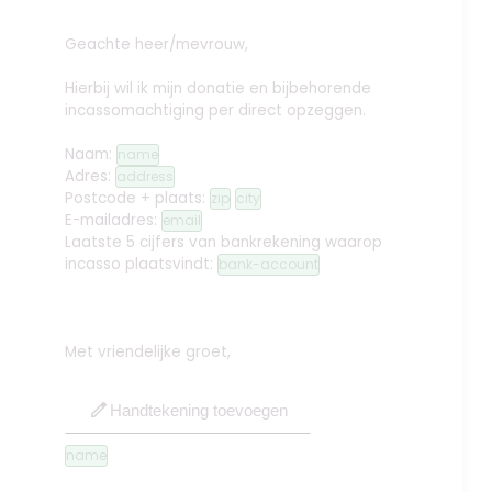
Geachte heer/mevrouw,
Hierbij wil ik mijn donatie en bijbehorende
incassomachtiging per direct opzeggen.
Naam:
name
Adres:
address
Postcode + plaats:
zip
city
E-mailadres:
email
Laatste 5 cijfers van bankrekening waarop
incasso plaatsvindt:
bank-account
Met vriendelijke groet,
edit
Handtekening toevoegen
name