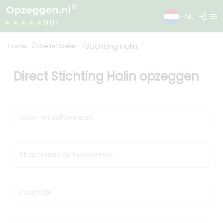
login
menu
- NL
★★★★★
9.07
Stichting Halin
Home
Goede Doelen
Direct Stichting Halin opzeggen
Voor- en achternaam
Straatnaam en huisnummer
Postcode