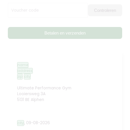
Voucher code
Controleren
Betalen en verzenden
name
address
zip
city
Ultimate Performance Gym
Looiersweg 3A
5131 BE Alphen
,
09-08-2026
city