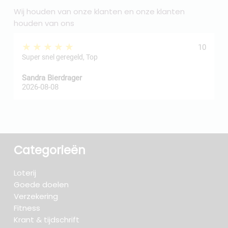
Wij houden van onze klanten en onze klanten
houden van ons
★★★★★
10
Super snel geregeld, Top
Sandra Bierdrager
f
2026-08-08
2
Categorieën
Loterij
Goede doelen
Verzekering
Fitness
Krant & tijdschrift