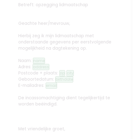
Betreft: opzegging lidmaatschap
Geachte heer/mevrouw,
Hierbij zeg ik mijn lidmaatschap met
onderstaande gegevens per eerstvolgende
mogelijkheid na dagtekening op.
Naam:
name
Adres:
address
Postcode + plaats:
zip
city
Geboortedatum:
birthdate
E-mailadres:
email
De incassomachtiging dient tegelijkertijd te
worden beëindigd.
Met vriendelijke groet,