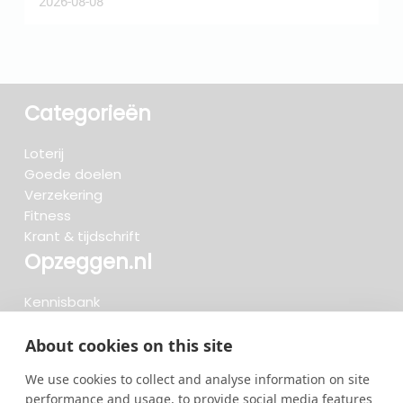
2026-08-08
2
Categorieën
Loterij
Goede doelen
Verzekering
Fitness
Krant & tijdschrift
Opzeggen.nl
Kennisbank
FAQ
Beoordelingen
About cookies on this site
Blog
We use cookies to collect and analyse information on site
Meteen opzeggen
performance and usage, to provide social media features