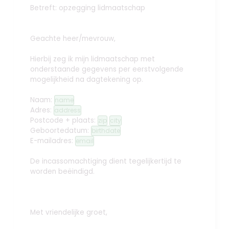
Betreft: opzegging lidmaatschap
Geachte heer/mevrouw,
Hierbij zeg ik mijn lidmaatschap met
onderstaande gegevens per eerstvolgende
mogelijkheid na dagtekening op.
Naam:
name
Adres:
address
Postcode + plaats:
zip
city
Geboortedatum:
birthdate
E-mailadres:
email
De incassomachtiging dient tegelijkertijd te
worden beëindigd.
Met vriendelijke groet,