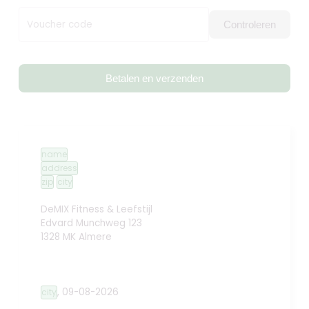
Voucher code
Controleren
Betalen en verzenden
name
address
zip
city
DeMIX Fitness & Leefstijl
Edvard Munchweg 123
1328 MK Almere
,
09-08-2026
city