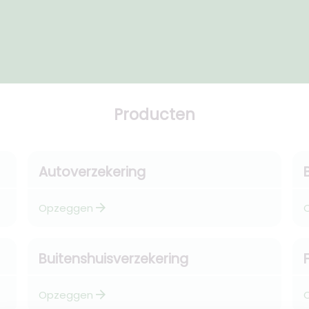
Producten
Autoverzekering
arrow_forward
Opzeggen
Buitenshuisverzekering
arrow_forward
Opzeggen