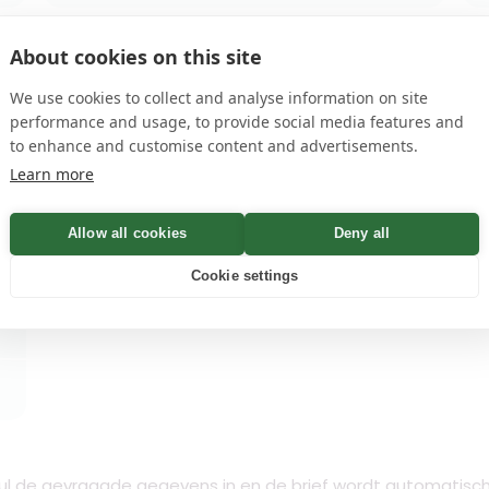
About cookies on this site
Motorverzekeringen
We use cookies to collect and analyse information on site
arrow_forward
Opzeggen
performance and usage, to provide social media features and
to enhance and customise content and advertisements.
Learn more
Rechtsbijstandverzekering
Allow all cookies
Deny all
arrow_forward
Opzeggen
Cookie settings
ul de gevraagde gegevens in en de brief wordt automatisc