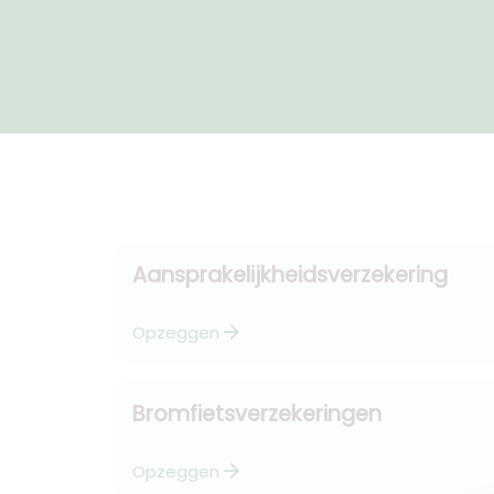
Aansprakelijkheidsverzekering
arrow_forward
Opzeggen
Bromfietsverzekeringen
arrow_forward
Opzeggen