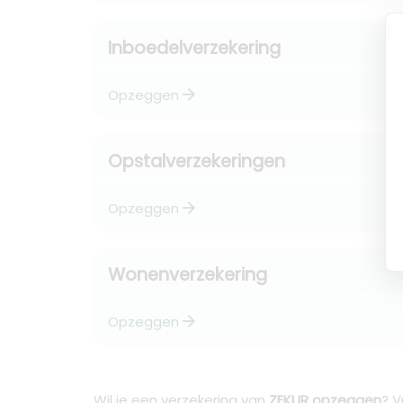
Inboedelverzekering
arrow_forward
Opzeggen
Opstalverzekeringen
arrow_forward
Opzeggen
Wonenverzekering
arrow_forward
Opzeggen
Wil je een verzekering van
ZEKUR opzeggen
? V