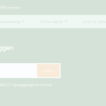
182 reviews
Verzekering
Online dienst
Krant & Tijds
eggen
Zoeken..
66.127 opzeggingen in totaal