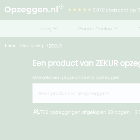
★★★★★
9.07
Gebaseerd op 10
Loterij
Goede Doelen
ZEKUR
Home
Verzekering
Een product van ZEKUR opz
Makkelijk en gegarandeerd opzeggen.
group
709 opzeggingen afgelopen 30 dagen - 3.6