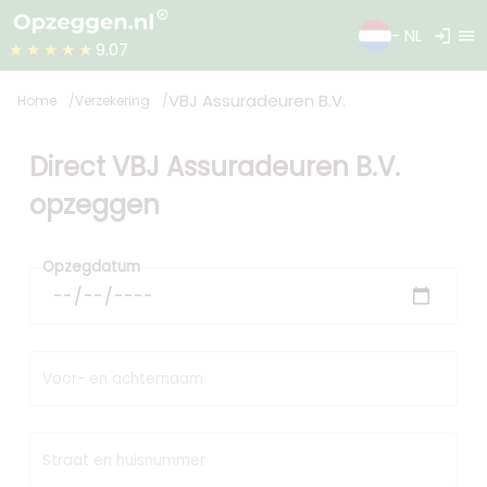
login
menu
- NL
★★★★★
9.07
VBJ Assuradeuren B.V.
Home
Verzekering
Direct VBJ Assuradeuren B.V.
opzeggen
Opzegdatum
Voor- en achternaam
Straat en huisnummer