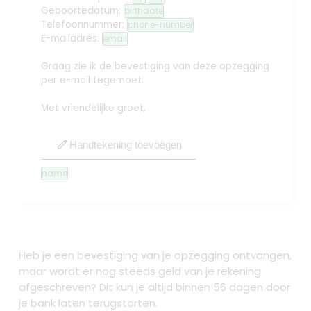
Geboortedatum:
birthdate
Telefoonnummer:
phone-number
E-mailadres:
email
Graag zie ik de bevestiging van deze opzegging
per e-mail tegemoet.
Met vriendelijke groet,
edit
Handtekening toevoegen
name
Heb je een bevestiging van je opzegging ontvangen,
maar wordt er nog steeds geld van je rekening
afgeschreven? Dit kun je altijd binnen 56 dagen door
je bank laten terugstorten.