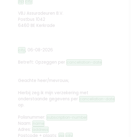
zip
city
VBJ Assuradeuren B.V.
Postbus 1042
6460 BE Kerkrade
,
06-08-2026
city
Betreft: Opzeggen
per
cancellation-date
Geachte heer/mevrouw,
Hierbij zeg ik mijn verzekering met
onderstaande gegevens per
cancellation-date
op.
Polisnummer:
subscription-number
Naam:
name
Adres:
address
Postcode + plaats:
zip
city