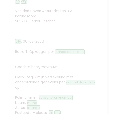
zip
city
Van den Hoven Assuradeuren B.V.
Koningsoord 133
5057 DL Berkel-Enschot
,
06-08-2026
city
Betreft: Opzeggen
per
cancellation-date
Geachte heer/mevrouw,
Hierbij zeg ik mijn verzekering met
onderstaande gegevens per
cancellation-date
op.
Polisnummer:
subscription-number
Naam:
name
Adres:
address
Postcode + plaats:
zip
city