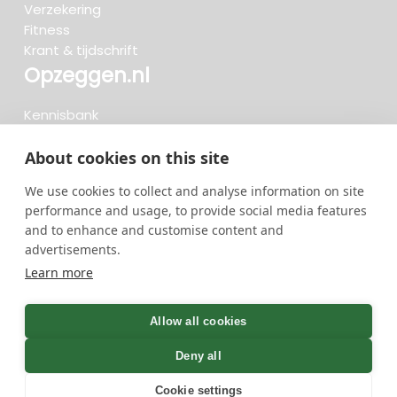
Verzekering
Fitness
Krant & tijdschrift
Opzeggen.nl
Kennisbank
FAQ
Beoordelingen
About cookies on this site
Blog
We use cookies to collect and analyse information on site
Meteen opzeggen
performance and usage, to provide social media features
and to enhance and customise content and
advertisements.
Zoeken..
Learn more
734 opzeggingen afgelopen 30 dagen - 3.666.127
group
Allow all cookies
opzeggingen in totaal
Deny all
Cookie settings
GreenOnline BV Gebruiksvoorwaarden