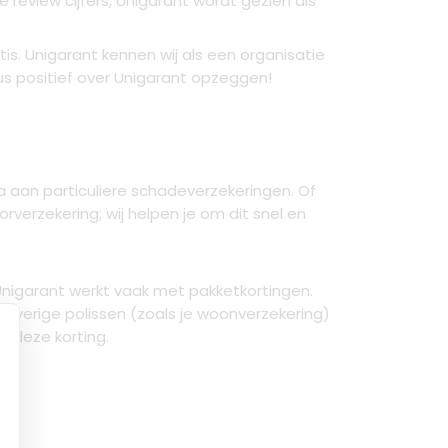
 review cijfers, Unigarant wordt gezien als
is. Unigarant kennen wij als een organisatie
us positief over Unigarant opzeggen!
 aan particuliere schadeverzekeringen. Of
orverzekering; wij helpen je om dit snel en
. Unigarant werkt vaak met pakketkortingen.
 overige polissen (zoals je woonverzekering)
n deze korting.