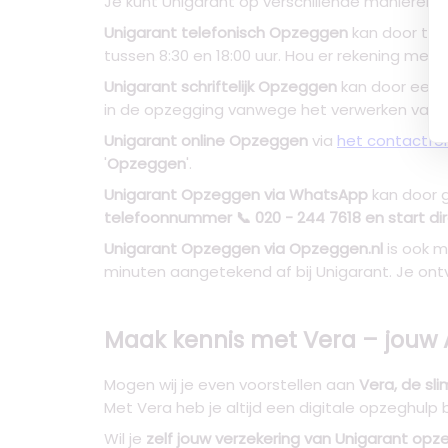
Je kunt Unigarant op verschillende manieren v
Unigarant telefonisch Opzeggen
kan door te 
tussen 8:30 en 18:00 uur. Hou er rekening mee 
Unigarant schriftelijk Opzeggen
kan door een
in de opzegging vanwege het verwerken van sc
Unigarant online Opzeggen
via
het contactfor
'
Opzeggen
'.
Unigarant Opzeggen via WhatsApp
kan door g
telefoonnummer 📞 020 - 244 7618 en start d
Unigarant Opzeggen via Opzeggen.nl
is ook m
minuten aangetekend af bij Unigarant. Je ont
Maak kennis met Vera – jouw
Mogen wij je even voorstellen aan
Vera, de sl
Met Vera heb je altijd een digitale opzeghulp 
Wil je
zelf jouw verzekering van Unigarant op