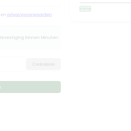
name
en
privacyvoorwaarden
 Bevestiging binnen Minuten
Controleren
n