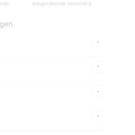
aakt
Aangetekende verzending
ggen