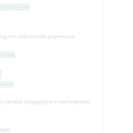
ncellation-date
ekering met onderstaande gegevens per
n-number
y
number
ing van deze opzegging per e-mail tegemoet.
oegen