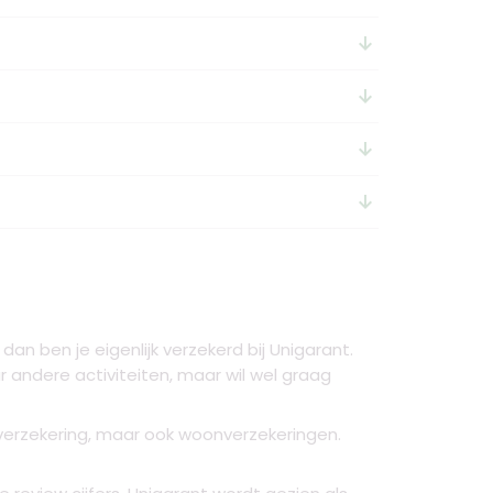
arrow_downward_alt
arrow_downward_alt
arrow_downward_alt
arrow_downward_alt
an ben je eigenlijk verzekerd bij Unigarant.
ar andere activiteiten, maar wil wel graag
sverzekering, maar ook woonverzekeringen.