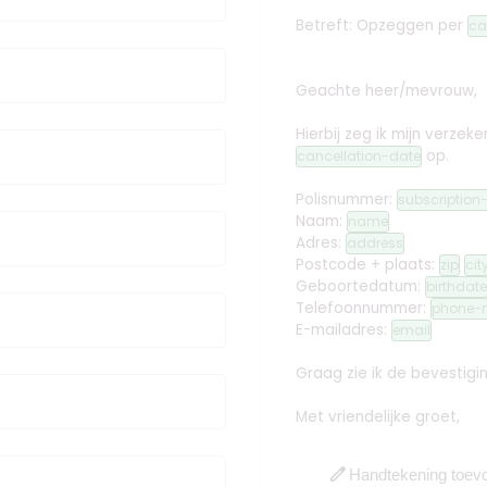
Betreft: Opzeggen
per
ca
Geachte heer/mevrouw,
Hierbij zeg ik mijn verz
op.
cancellation-date
Polisnummer:
subscriptio
Naam:
name
Adres:
address
Postcode + plaats:
zip
cit
Geboortedatum:
birthdate
Telefoonnummer:
phone-
E-mailadres:
email
Graag zie ik de bevestig
Met vriendelijke groet,
edit
Handtekening toev