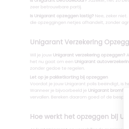
Is Unigarant betrouwbaar?
Jazeker, net zo bet
zeer betrouwbare partij.
Is Unigarant opzeggen lastig?
Nee, zeker niet.
die opzeggingen netjes afhandelt, zonder agr
Unigarant Verzekering Opzeg
Wil je jouw
Unigarant verzekering opzeggen?
A
het nu gaat om een
Unigarant autoverzekeri
zonder gedoe te regelen.
Let op je pakketkorting bij opzeggen
Voordat je jouw Unigarant polis beëindigt, is 
Wanneer je bijvoorbeeld je
Unigarant bromfiet
vervallen. Bereken daarom goed of de bespari
Hoe werkt het opzeggen bij Un