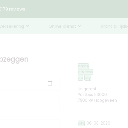
179 reviews
Verzekering
Online dienst
Krant & Tijds
opzeggen
name
address
zip
city
Unigarant
Postbus 50000
7900 RP Hoogeveen
,
06-08-2026
city