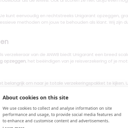
rouwbaar als de ANWB. Ook al scoren ze niet altijd even hoge
 Je kunt eenvoudig en rechtstreeks Unigarant opzeggen, grat
essieve methoden om jouw te behouden als klant. Wij zijn d
gen
ls verzekeraar van de ANWB biedt Unigarant een breed scala
ng opzeggen
, het beëindigen van je reisverzekering of je mot
het belangrijk om naar je totale verzekeringspakket te kijken
sverzekering of fietsverzekering
opzegt, kan de korting op je
ng bij een nieuwe verzekeraar opweegt tegen het verlies va
About cookies on this site
We use cookies to collect and analyse information on site
igarant?
performance and usage, to provide social media features and
to enhance and customise content and advertisements.