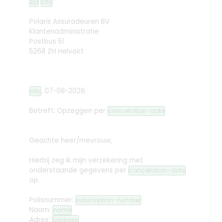
zip
city
Polaris Assuradeuren BV
Klantenadministratie
Postbus 51
5268 ZH Helvoirt
,
07-08-2026
city
Betreft: Opzeggen
per
cancellation-date
Geachte heer/mevrouw,
Hierbij zeg ik mijn verzekering met
onderstaande gegevens per
cancellation-date
op.
Polisnummer:
subscription-number
Naam:
name
Adres:
address