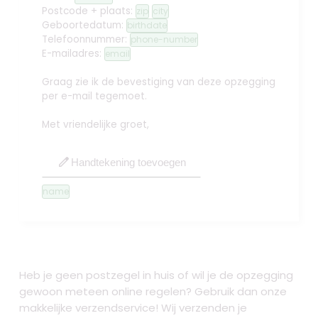
Postcode + plaats:
zip
city
Geboortedatum:
birthdate
Telefoonnummer:
phone-number
E-mailadres:
email
Graag zie ik de bevestiging van deze opzegging
per e-mail tegemoet.
Met vriendelijke groet,
edit
Handtekening toevoegen
name
Heb je geen postzegel in huis of wil je de opzegging
gewoon meteen online regelen? Gebruik dan onze
makkelijke verzendservice! Wij verzenden je