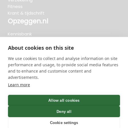
Fitness
Krant & tijdschrift
Opzeggen.nl
Kennisbank
FAQ
Beoordelingen
About cookies on this site
Blog
We use cookies to collect and analyse information on site
Meteen opzeggen
performance and usage, to provide social media features
and to enhance and customise content and
advertisements.
Zoeken..
Learn more
736 opzeggingen afgelopen 30 dagen - 3.666.127
group
Allow all cookies
opzeggingen in totaal
Deny all
Cookie settings
GreenOnline BV Gebruiksvoorwaarden