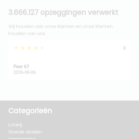
3.666.127 opzeggingen verwerkt
Wij houden van onze klanten en onze klanten
houden van ons
★★★★★
8
Peer 67
A
2026-08-06
2
Categorieën
Loterij
Goede doelen
Verzekering