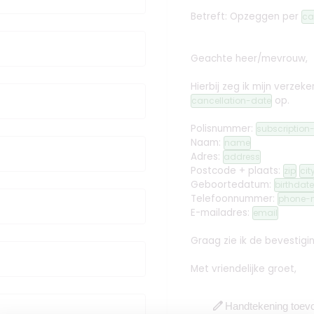
Betreft: Opzeggen
per
ca
Geachte heer/mevrouw,
Hierbij zeg ik mijn verz
op.
cancellation-date
Polisnummer:
subscriptio
Naam:
name
Adres:
address
Postcode + plaats:
zip
cit
Geboortedatum:
birthdate
Telefoonnummer:
phone-
E-mailadres:
email
Graag zie ik de bevestig
Met vriendelijke groet,
edit
Handtekening toev