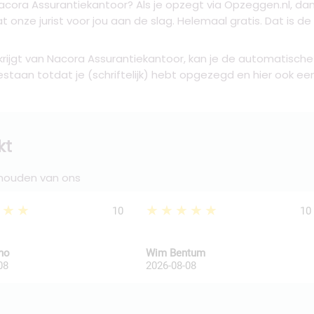
acora Assurantiekantoor
? Als je opzegt via Opzeggen.nl, da
t onze jurist voor jou aan de slag. Helemaal gratis. Dat is 
 krijgt van Nacora Assurantiekantoor, kan je de automatische
bestaan totdat je (schriftelijk) hebt opgezegd en hier ook e
kt
 houden van ons
★★★
★★★★★
10
10
kho
Wim Bentum
08
2026-08-08