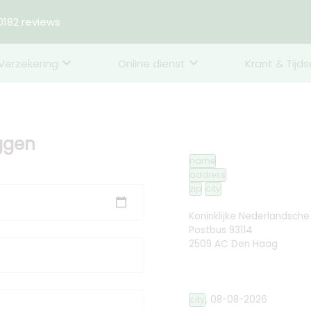
182 reviews
Verzekering
Online dienst
Krant & Tijds
eggen
name
address
zip
city
Koninklijke Nederlandsch
Postbus 93114
2509 AC Den Haag
,
08-08-2026
city