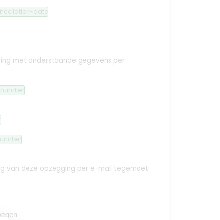
ncellation-date
ekering met onderstaande gegevens per
n-number
y
number
ing van deze opzegging per e-mail tegemoet.
oegen