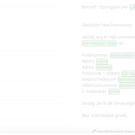
Betreft: Opzeggen
per
ca
Geachte heer/mevrouw,
Hierbij zeg ik mijn verz
op.
cancellation-date
Polisnummer:
subscriptio
Naam:
name
Adres:
address
Postcode + plaats:
zip
cit
Geboortedatum:
birthdate
Telefoonnummer:
phone-
E-mailadres:
email
Graag zie ik de bevestig
Met vriendelijke groet,
edit
Handtekening toev