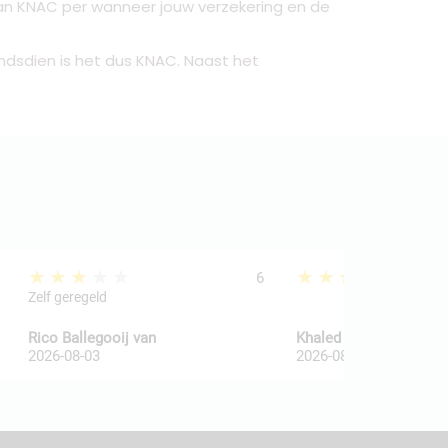
van KNAC per wanneer jouw verzekering en de
indsdien is het dus KNAC. Naast het
★★★★★
★★★★★
6
Zelf geregeld
Rico Ballegooij van
Khaled Al Wakaa
2026-08-03
2026-08-03