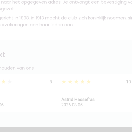
ef naar het opgegeven adres. Je ontvangt een bevestiging 
pgezet.
cht in 1898. In 1913 mocht de club zich koninklijk noemen, s
erzekeringen aan haar leden aan.
kt
 houden van ons
★★★
★★★★★
8
10
Astrid Hassefras
06
2026-08-05