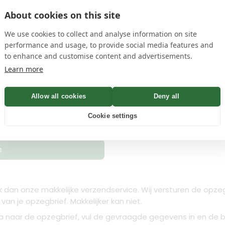
About cookies on this site
name
en
privacyvoorwaarden
We use cookies to collect and analyse information on site
performance and usage, to provide social media features and
to enhance and customise content and advertisements.
 Bevestiging binnen Minuten
Learn more
Allow all cookies
Deny all
Controleren
Cookie settings
n
uik dan onze makkelijke verzendservice. Wij versturen de opze
n je opzegbrief. Makkelijker kan niet.
a naar de opzegbrief, vul de gevraagde gegevens in en de