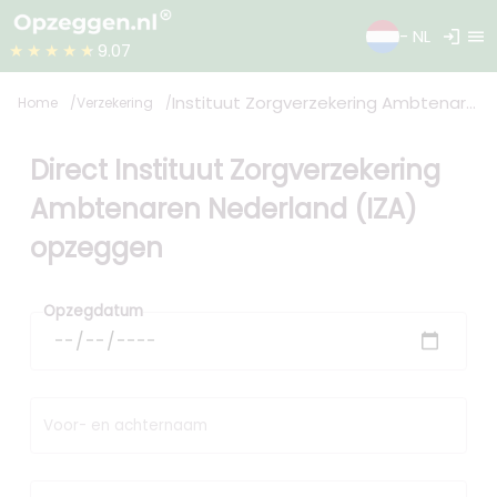
login
menu
- NL
★★★★★
9.07
Instituut Zorgverzekering Ambtenaren Nederland (IZA)
Home
Verzekering
Direct Instituut Zorgverzekering
Ambtenaren Nederland (IZA)
opzeggen
Opzegdatum
Voor- en achternaam