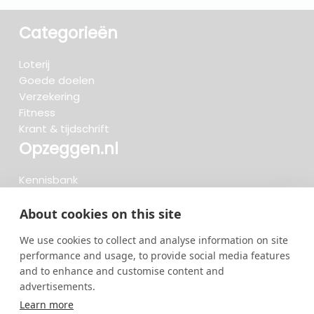
Categorieën
Loterij
Goede doelen
Verzekering
Fitness
Krant & tijdschrift
Opzeggen.nl
Kennisbank
FAQ
Beoordelingen
About cookies on this site
Blog
We use cookies to collect and analyse information on site
Meteen opzeggen
performance and usage, to provide social media features
and to enhance and customise content and
advertisements.
Zoeken..
Learn more