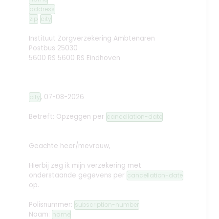
address
zip
city
Instituut Zorgverzekering Ambtenaren
Postbus 25030
5600 RS 5600 RS Eindhoven
,
07-08-2026
city
Betreft: Opzeggen
per
cancellation-date
Geachte heer/mevrouw,
Hierbij zeg ik mijn verzekering met
onderstaande gegevens per
cancellation-date
op.
Polisnummer:
subscription-number
Naam:
name