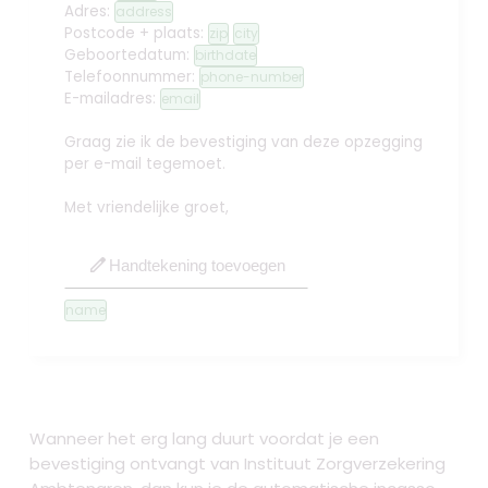
Adres:
address
Postcode + plaats:
zip
city
Geboortedatum:
birthdate
Telefoonnummer:
phone-number
E-mailadres:
email
Graag zie ik de bevestiging van deze opzegging
per e-mail tegemoet.
Met vriendelijke groet,
edit
Handtekening toevoegen
name
Wanneer het erg lang duurt voordat je een
bevestiging ontvangt van Instituut Zorgverzekering