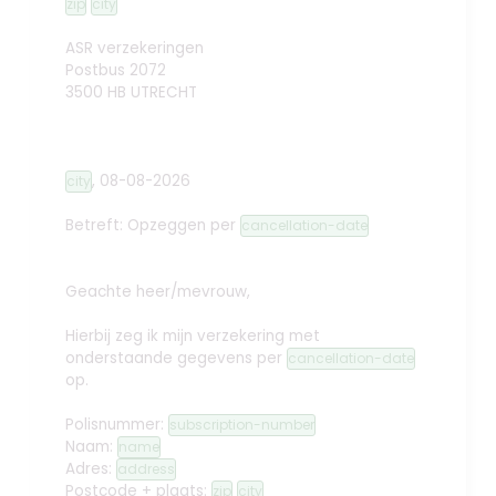
zip
city
ASR verzekeringen
Postbus 2072
3500 HB UTRECHT
,
08-08-2026
city
Betreft: Opzeggen
per
cancellation-date
Geachte heer/mevrouw,
Hierbij zeg ik mijn verzekering met
onderstaande gegevens per
cancellation-date
op.
Polisnummer:
subscription-number
Naam:
name
Adres:
address
Postcode + plaats:
zip
city