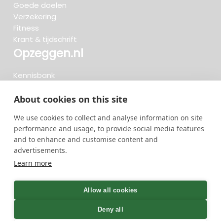
Goede doelen
Verzekering
Fitness
Krant & tijdschrift
Opzeggen.nl
Kennisbank
FAQ
Beoordelingen
About cookies on this site
Blog
We use cookies to collect and analyse information on site
Meteen opzeggen
performance and usage, to provide social media features
and to enhance and customise content and
advertisements.
Zoeken..
Learn more
722 opzeggingen afgelopen 30 dagen - 3.666.127
group
Allow all cookies
opzeggingen in totaal
Deny all