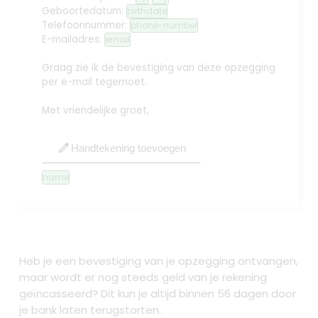
Geboortedatum:
birthdate
Telefoonnummer:
phone-number
E-mailadres:
email
Graag zie ik de bevestiging van deze opzegging
per e-mail tegemoet.
Met vriendelijke groet,
edit
Handtekening toevoegen
name
Heb je een bevestiging van je opzegging ontvangen,
maar wordt er nog steeds geld van je rekening
geïncasseerd? Dit kun je altijd binnen 56 dagen door
je bank laten terugstorten.