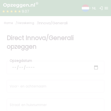
login
menu
- NL
★★★★★
9.07
Innova/Generali
Home
Verzekering
Direct Innova/Generali
opzeggen
Opzegdatum
Voor- en achternaam
Straat en huisnummer