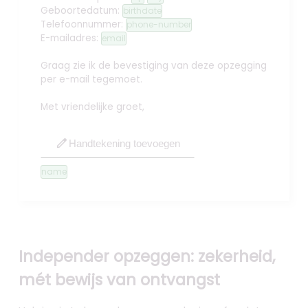
Geboortedatum:
birthdate
Telefoonnummer:
phone-number
E-mailadres:
email
Graag zie ik de bevestiging van deze opzegging
per e-mail tegemoet.
Met vriendelijke groet,
edit
Handtekening toevoegen
name
Independer opzeggen: zekerheid,
mét bewijs van ontvangst