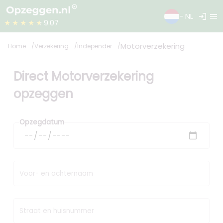
login
menu
- NL
★★★★★
9.07
Motorverzekering
Home
Verzekering
Independer
Direct Motorverzekering
opzeggen
Opzegdatum
Voor- en achternaam
Straat en huisnummer