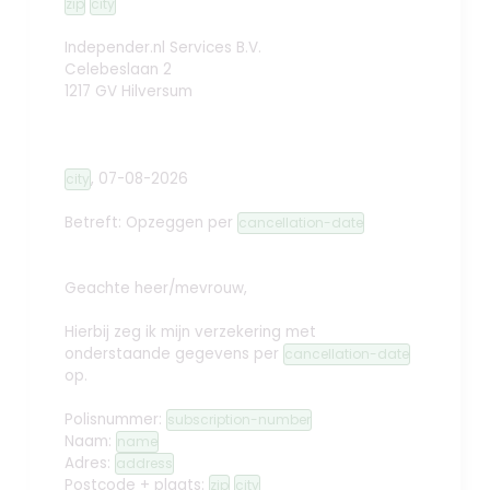
zip
city
Independer.nl Services B.V.
Celebeslaan 2
1217 GV Hilversum
,
07-08-2026
city
Betreft: Opzeggen
per
cancellation-date
Geachte heer/mevrouw,
Hierbij zeg ik mijn verzekering met
onderstaande gegevens per
cancellation-date
op.
Polisnummer:
subscription-number
Naam:
name
Adres:
address
Postcode + plaats:
zip
city