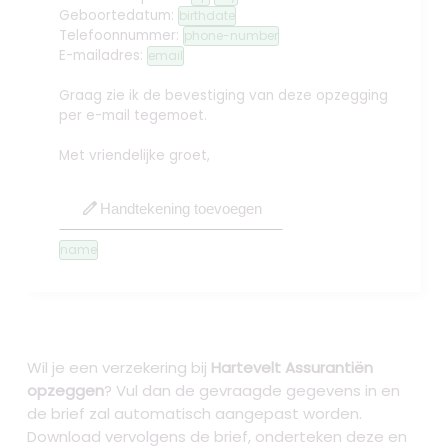
Geboortedatum:
birthdate
Telefoonnummer:
phone-number
E-mailadres:
email
Graag zie ik de bevestiging van deze opzegging
per e-mail tegemoet.
Met vriendelijke groet,
edit
Handtekening toevoegen
name
Wil je een verzekering bij
Hartevelt Assurantiën
opzeggen
? Vul dan de gevraagde gegevens in en
de brief zal automatisch aangepast worden.
Download vervolgens de brief, onderteken deze en