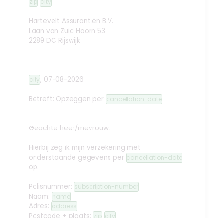
zip
city
Hartevelt Assurantiën B.V.
Laan van Zuid Hoorn 53
2289 DC Rijswijk
,
07-08-2026
city
Betreft: Opzeggen
per
cancellation-date
Geachte heer/mevrouw,
Hierbij zeg ik mijn verzekering met
onderstaande gegevens per
cancellation-date
op.
Polisnummer:
subscription-number
Naam:
name
Adres:
address
Postcode + plaats:
zip
city