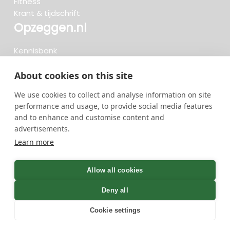
Fitness
Krant & tijdschrift
Opzeggen.nl
Kennisbank
FAQ
Beoordelingen
About cookies on this site
Blog
We use cookies to collect and analyse information on site
Meteen opzeggen
performance and usage, to provide social media features
and to enhance and customise content and
advertisements.
Zoeken..
Learn more
722 opzeggingen afgelopen 30 dagen - 3.666.127
group
Allow all cookies
opzeggingen in totaal
Deny all
Cookie settings
GreenOnline BV Gebruiksvoorwaarden