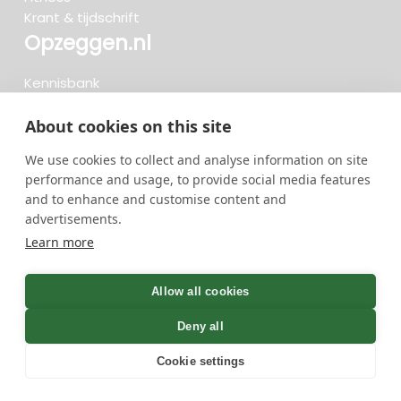
Krant & tijdschrift
Opzeggen.nl
Kennisbank
FAQ
Beoordelingen
About cookies on this site
Blog
We use cookies to collect and analyse information on site
Meteen opzeggen
performance and usage, to provide social media features
and to enhance and customise content and
advertisements.
Zoeken..
Learn more
719 opzeggingen afgelopen 30 dagen - 3.666.347
group
Allow all cookies
opzeggingen in totaal
Deny all
Cookie settings
GreenOnline BV Gebruiksvoorwaarden