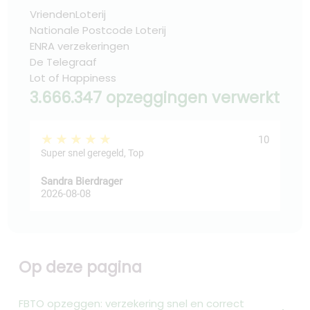
VriendenLoterij
Nationale Postcode Loterij
ENRA verzekeringen
De Telegraaf
Lot of Happiness
3.666.347 opzeggingen verwerkt
★★★★★
★
10
Super snel geregeld, Top
Sandra Bierdrager
fadi
2026-08-08
202
Op deze pagina
FBTO opzeggen: verzekering snel en correct