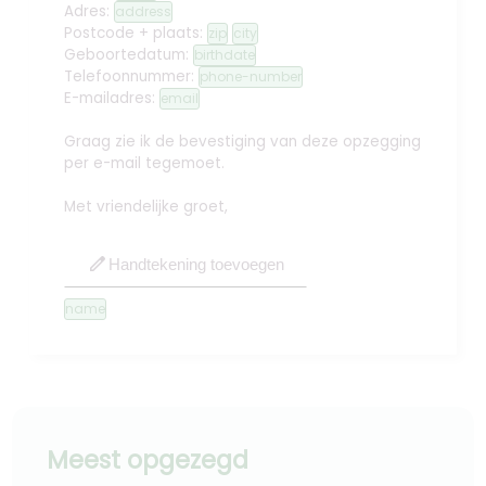
Adres:
address
Postcode + plaats:
zip
city
Geboortedatum:
birthdate
Telefoonnummer:
phone-number
E-mailadres:
email
Graag zie ik de bevestiging van deze opzegging
per e-mail tegemoet.
Met vriendelijke groet,
edit
Handtekening toevoegen
name
Meest opgezegd