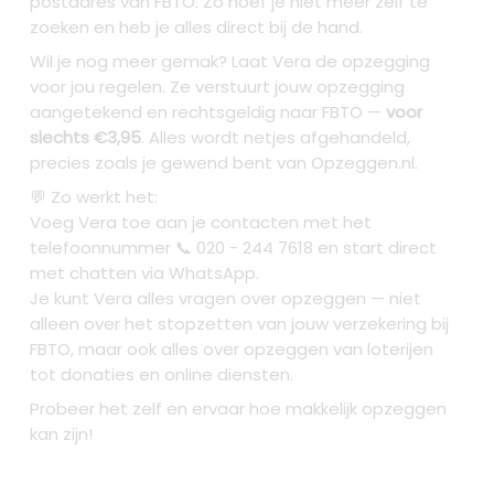
postadres van FBTO. Zo hoef je niet meer zelf te
zoeken en heb je alles direct bij de hand.
Wil je nog meer gemak? Laat Vera de opzegging
voor jou regelen. Ze verstuurt jouw opzegging
aangetekend en rechtsgeldig naar FBTO —
voor
slechts €3,95
. Alles wordt netjes afgehandeld,
precies zoals je gewend bent van Opzeggen.nl.
💬 Zo werkt het:
Voeg Vera toe aan je contacten met het
telefoonnummer 📞 020 - 244 7618 en start direct
met chatten via WhatsApp.
Je kunt Vera alles vragen over opzeggen — niet
alleen over het stopzetten van jouw verzekering bij
FBTO, maar ook alles over opzeggen van loterijen
tot donaties en online diensten.
Probeer het zelf en ervaar hoe makkelijk opzeggen
kan zijn!