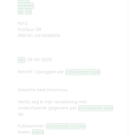
address
zip
city
FBTO
Postbus 318
8901 BC LEEUWARDEN
,
09-08-2026
city
Betreft: Opzeggen
per
cancellation-date
Geachte heer/mevrouw,
Hierbij zeg ik mijn verzekering met
onderstaande gegevens per
cancellation-date
op.
Polisnummer:
subscription-number
Naam:
name