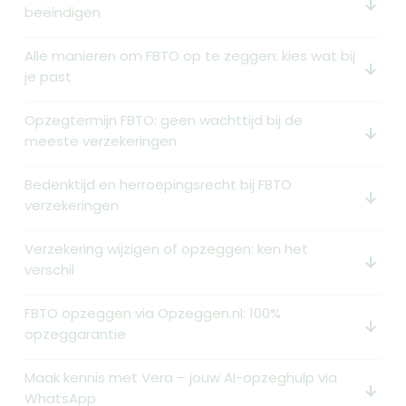
arrow_downward_alt
beëindigen
Alle manieren om FBTO op te zeggen: kies wat bij
arrow_downward_alt
je past
Opzegtermijn FBTO: geen wachttijd bij de
arrow_downward_alt
meeste verzekeringen
Bedenktijd en herroepingsrecht bij FBTO
arrow_downward_alt
verzekeringen
Verzekering wijzigen of opzeggen: ken het
arrow_downward_alt
verschil
FBTO opzeggen via Opzeggen.nl: 100%
arrow_downward_alt
opzeggarantie
Maak kennis met Vera – jouw AI-opzeghulp via
arrow_downward_alt
WhatsApp