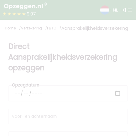
login
menu
- NL
★★★★★
9.07
Aansprakelijkheidsverzekering
Home
Verzekering
FBTO
Direct
Aansprakelijkheidsverzekering
opzeggen
Opzegdatum
Voor- en achternaam