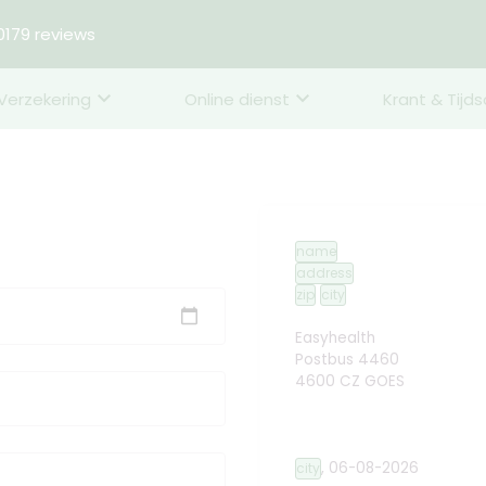
179 reviews
Verzekering
Online dienst
Krant & Tijds
name
address
zip
city
Easyhealth
Postbus 4460
4600 CZ GOES
,
06-08-2026
city