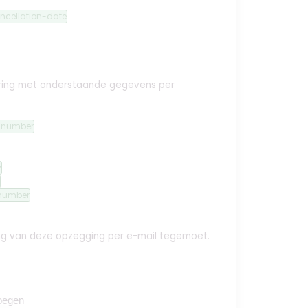
ncellation-date
ekering met onderstaande gegevens per
n-number
y
number
ing van deze opzegging per e-mail tegemoet.
oegen