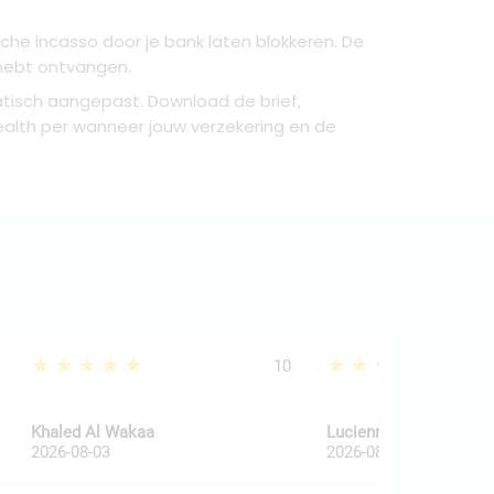
he incasso door je bank laten blokkeren. De
n hebt ontvangen.
tisch aangepast. Download de brief,
alth per wanneer jouw verzekering en de
★★★★★
★★★★★
10
Khaled Al Wakaa
Lucienne Van De Haar
2026-08-03
2026-08-03