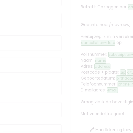
Betreft: Opzeggen
per
ca
Geachte heer/mevrouw,
Hierbij zeg ik mijn verz
op.
cancellation-date
Polisnummer:
subscriptio
Naam:
name
Adres:
address
Postcode + plaats:
zip
cit
Geboortedatum:
birthdate
Telefoonnummer:
phone-
E-mailadres:
email
Graag zie ik de bevestig
Met vriendelijke groet,
edit
Handtekening toev