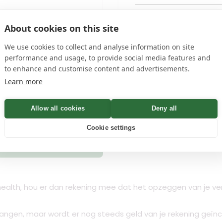
name
en
privacyvoorwaarden
About cookies on this site
We use cookies to collect and analyse information on site
performance and usage, to provide social media features and
 Bevestiging binnen Minuten
to enhance and customise content and advertisements.
Learn more
Allow all cookies
Controleren
Deny all
Cookie settings
n
alth, hou er dan rekening mee dat het opzeggen van je verz
angen, maar wordt er nog steeds geld van je rekening geïnca