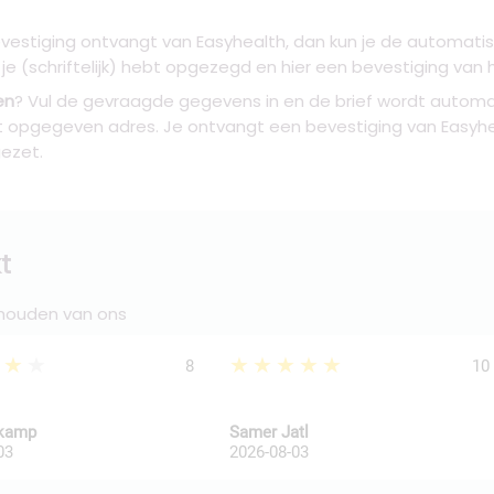
vestiging ontvangt van Easyhealth, dan kun je de automatisc
t je (schriftelijk) hebt opgezegd en hier een bevestiging va
en
? Vul de gevraagde gegevens in en de brief wordt automa
et opgegeven adres. Je ontvangt een bevestiging van Easyhe
ezet.
t
 houden van ons
★★★
★★★★★
8
10
kkamp
Samer Jatl
03
2026-08-03