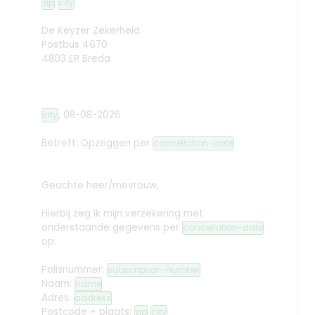
zip
city
De Keyzer Zekerheid
Postbus 4670
4803 ER Breda
,
08-08-2026
city
Betreft: Opzeggen
per
cancellation-date
Geachte heer/mevrouw,
Hierbij zeg ik mijn verzekering met
onderstaande gegevens per
cancellation-date
op.
Polisnummer:
subscription-number
Naam:
name
Adres:
address
Postcode + plaats:
zip
city