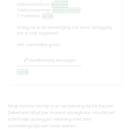
Geboortedatum:
birthdate
Telefoonnummer:
phone-number
E-mailadres:
email
Graag zie ik de bevestiging van deze opzegging
per e-mail tegemoet.
Met vriendelijke groet,
edit
Handtekening toevoegen
name
Na je eerste termijn is je verzekering bij De Keyzer
Zekerheid altijd per maand opzegbaar. Hou bij het
schriftelijk opzeggen rekening met een
verwerkingstijd van twee weken.