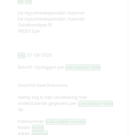
zip
city
De Hypotheekspecialist Huisman
De Hypotheekspecialist Huisman
Quickbornlaan 18
8162ES Epe
,
07-08-2026
city
Betreft: Opzeggen
per
cancellation-date
Geachte heer/mevrouw,
Hierbij zeg ik mijn verzekering met
onderstaande gegevens per
cancellation-date
op.
Polisnummer:
subscription-number
Naam:
name
Adres:
address