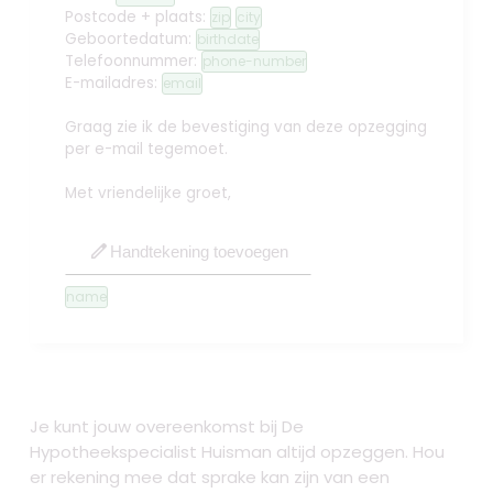
Postcode + plaats:
zip
city
Geboortedatum:
birthdate
Telefoonnummer:
phone-number
E-mailadres:
email
Graag zie ik de bevestiging van deze opzegging
per e-mail tegemoet.
Met vriendelijke groet,
edit
Handtekening toevoegen
name
Je kunt jouw overeenkomst bij De
Hypotheekspecialist Huisman altijd opzeggen. Hou
er rekening mee dat sprake kan zijn van een