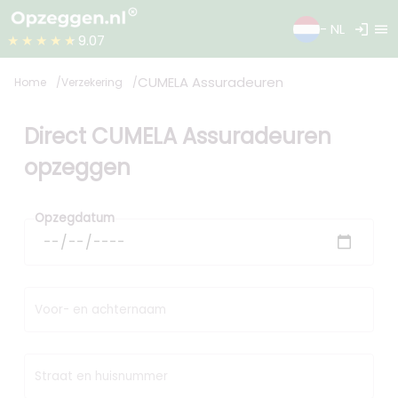
login
menu
- NL
★★★★★
9.07
CUMELA Assuradeuren
Home
Verzekering
Direct CUMELA Assuradeuren
opzeggen
Opzegdatum
Voor- en achternaam
Straat en huisnummer