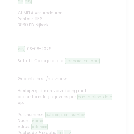
zip
city
CUMELA Assuradeuren
Postbus 1156
3860 BD Nijkerk
,
08-08-2026
city
Betreft: Opzeggen
per
cancellation-date
Geachte heer/mevrouw,
Hierbij zeg ik mijn verzekering met
onderstaande gegevens per
cancellation-date
op.
Polisnummer:
subscription-number
Naam:
name
Adres:
address
Postcode + plaats:
zip
city