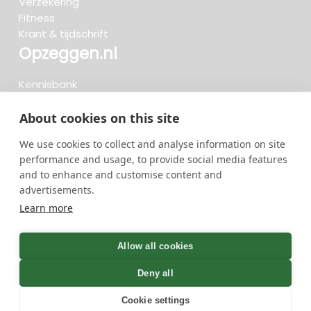
Verzekering
Fitness
Krant & tijdschrift
Opzeggen.nl
Kennisbank
FAQ
Beoordelingen
About cookies on this site
Blog
We use cookies to collect and analyse information on site
Meteen opzeggen
performance and usage, to provide social media features
and to enhance and customise content and
advertisements.
Zoeken..
Learn more
722 opzeggingen afgelopen 30 dagen - 3.666.127
group
Allow all cookies
opzeggingen in totaal
Deny all
Cookie settings
GreenOnline BV Gebruiksvoorwaarden