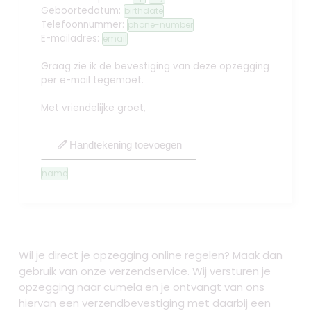
Geboortedatum:
birthdate
Telefoonnummer:
phone-number
E-mailadres:
email
Graag zie ik de bevestiging van deze opzegging
per e-mail tegemoet.
Met vriendelijke groet,
edit
Handtekening toevoegen
name
Wil je direct je opzegging online regelen? Maak dan
gebruik van onze verzendservice. Wij versturen je
opzegging naar cumela
en je ontvangt van ons
hiervan een verzendbevestiging met daarbij een