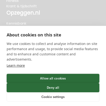
Fitness
Krant & tijdschrift
Opzeggen.nl
Kennisbank
FAQ
Beoordelingen
About cookies on this site
Blog
We use cookies to collect and analyse information on site
Meteen opzeggen
performance and usage, to provide social media features
and to enhance and customise content and
advertisements.
Zoeken..
Learn more
736 opzeggingen afgelopen 30 dagen - 3.666.127
group
Allow all cookies
opzeggingen in totaal
Deny all
Cookie settings
GreenOnline BV Gebruiksvoorwaarden