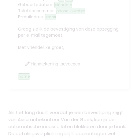
Geboortedatum:
birthdate
Telefoonnummer:
phone-number
E-mailadres:
email
Graag zie ik de bevestiging van deze opzegging
per e-mail tegemoet.
Met vriendelijke groet,
edit
Handtekening toevoegen
name
Als het lang duurt voordat je een bevestiging krijgt
van Assurantiekantoor Van der Goes, kan je de
automatische incasso laten blokkeren door je bank.
De betalingsverplichting blijft daarentegen wel