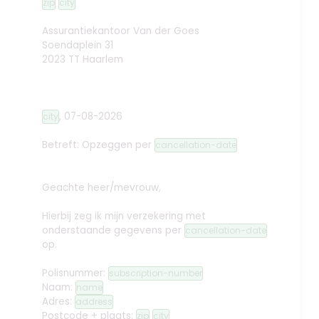
zip
city
Assurantiekantoor Van der Goes
Soendaplein 31
2023 TT Haarlem
,
07-08-2026
city
Betreft: Opzeggen
per
cancellation-date
Geachte heer/mevrouw,
Hierbij zeg ik mijn verzekering met
onderstaande gegevens per
cancellation-date
op.
Polisnummer:
subscription-number
Naam:
name
Adres:
address
Postcode + plaats:
zip
city