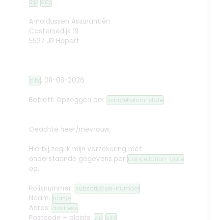
zip
city
Arnoldussen Assurantiën
Castersedijk 19
5527 JR Hapert
,
08-08-2026
city
Betreft: Opzeggen
per
cancellation-date
Geachte heer/mevrouw,
Hierbij zeg ik mijn verzekering met
onderstaande gegevens per
cancellation-date
op.
Polisnummer:
subscription-number
Naam:
name
Adres:
address
Postcode + plaats:
zip
city