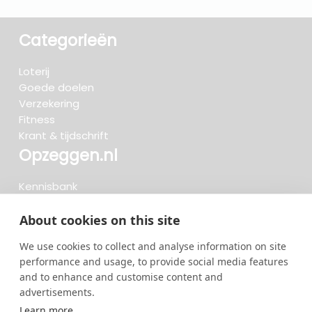
Categorieën
Loterij
Goede doelen
Verzekering
Fitness
Krant & tijdschrift
Opzeggen.nl
Kennisbank
FAQ
Beoordelingen
About cookies on this site
Blog
We use cookies to collect and analyse information on site
Meteen opzeggen
performance and usage, to provide social media features
and to enhance and customise content and
advertisements.
Zoeken..
Learn more