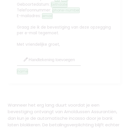
Geboortedatum:
birthdate
Telefoonnummer:
phone-number
E-mailadres:
email
Graag zie ik de bevestiging van deze opzegging
per e-mail tegemoet.
Met vriendelijke groet,
edit
Handtekening toevoegen
name
Wanneer het erg lang duurt voordat je een
bevestiging ontvangt van Arnoldussen Assurantiën,
dan kun je de automatische incasso door je bank
laten blokkeren. De betalingsverplichting blijft echter