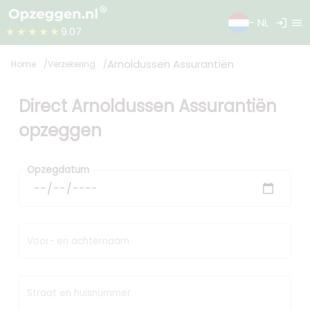
login
menu
- NL
★★★★★
9.07
Arnoldussen Assurantiën
Home
Verzekering
Direct Arnoldussen Assurantiën
opzeggen
Opzegdatum
Voor- en achternaam
Straat en huisnummer