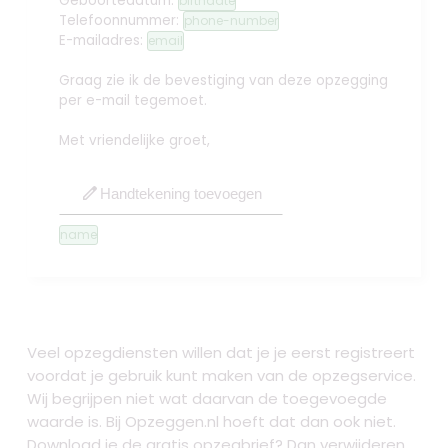
Geboortedatum:
birthdate
Telefoonnummer:
phone-number
E-mailadres:
email
Graag zie ik de bevestiging van deze opzegging
per e-mail tegemoet.
Met vriendelijke groet,
edit
Handtekening toevoegen
name
Veel opzegdiensten willen dat je je eerst registreert
voordat je gebruik kunt maken van de opzegservice.
Wij begrijpen niet wat daarvan de toegevoegde
waarde is. Bij Opzeggen.nl hoeft dat dan ook niet.
Download je de gratis opzegbrief? Dan verwijderen