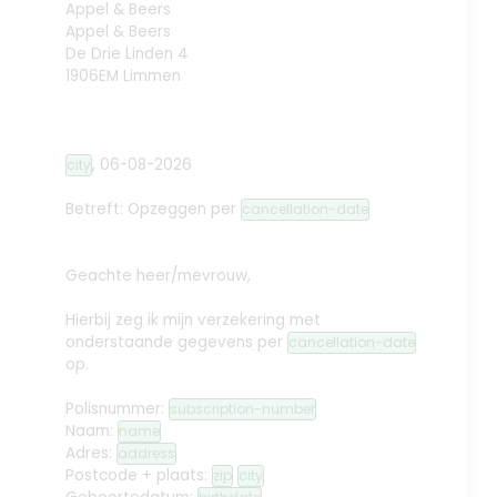
Appel & Beers
Appel & Beers
De Drie Linden 4
1906EM Limmen
,
06-08-2026
city
Betreft: Opzeggen
per
cancellation-date
Geachte heer/mevrouw,
Hierbij zeg ik mijn verzekering met
onderstaande gegevens per
cancellation-date
op.
Polisnummer:
subscription-number
Naam:
name
Adres:
address
Postcode + plaats:
zip
city