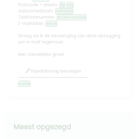
Postcode + plaats:
zip
city
Geboortedatum:
birthdate
Telefoonnummer:
phone-number
E-mailadres:
email
Graag zie ik de bevestiging van deze opzegging
per e-mail tegemoet.
Met vriendelijke groet,
edit
Handtekening toevoegen
name
Meest opgezegd