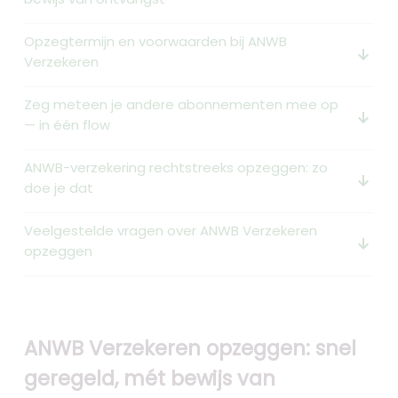
Opzegtermijn en voorwaarden bij ANWB
arrow_downward_alt
Verzekeren
Zeg meteen je andere abonnementen mee op
arrow_downward_alt
— in één flow
ANWB-verzekering rechtstreeks opzeggen: zo
arrow_downward_alt
doe je dat
Veelgestelde vragen over ANWB Verzekeren
arrow_downward_alt
opzeggen
ANWB Verzekeren opzeggen: snel
geregeld, mét bewijs van