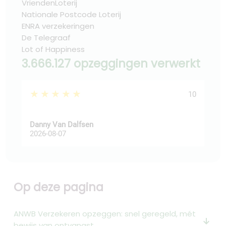
VriendenLoterij
Nationale Postcode Loterij
ENRA verzekeringen
De Telegraaf
Lot of Happiness
3.666.127 opzeggingen verwerkt
★★★★★
★
10
Danny Van Dalfsen
Pee
2026-08-07
202
Op deze pagina
ANWB Verzekeren opzeggen: snel geregeld, mét
arrow_downward_alt
bewijs van ontvangst