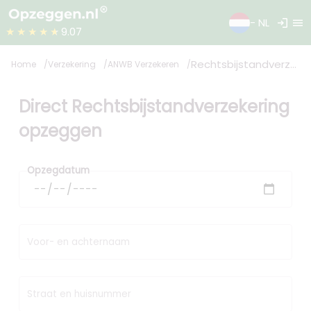
login
menu
- NL
★★★★★
9.07
Rechtsbijstandverzekering
Home
Verzekering
ANWB Verzekeren
Direct Rechtsbijstandverzekering
opzeggen
Opzegdatum
Voor- en achternaam
Straat en huisnummer