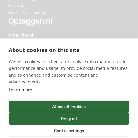
Fitness
Krant & tijdschrift
Opzeggen.nl
Kennisbank
FAQ
Beoordelingen
About cookies on this site
Blog
We use cookies to collect and analyse information on site
Meteen opzeggen
performance and usage, to provide social media features
and to enhance and customise content and
advertisements.
Zoeken..
Learn more
722 opzeggingen afgelopen 30 dagen - 3.666.127
group
Allow all cookies
opzeggingen in totaal
Deny all
Cookie settings
GreenOnline BV Gebruiksvoorwaarden