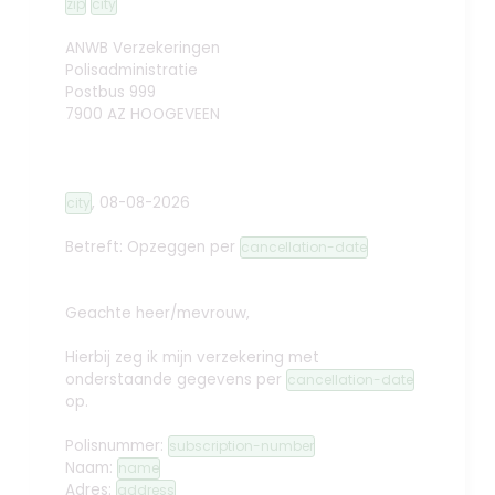
zip
city
ANWB Verzekeringen
Polisadministratie
Postbus 999
7900 AZ HOOGEVEEN
,
08-08-2026
city
Betreft: Opzeggen
per
cancellation-date
Geachte heer/mevrouw,
Hierbij zeg ik mijn verzekering met
onderstaande gegevens per
cancellation-date
op.
Polisnummer:
subscription-number
Naam:
name
Adres:
address