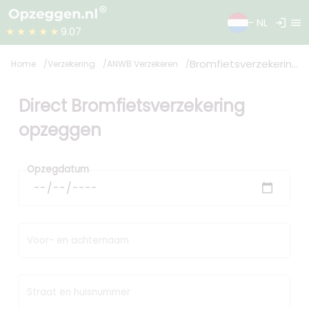
login
menu
- NL
★★★★★
9.07
Bromfietsverzekering
Home
Verzekering
ANWB Verzekeren
Direct Bromfietsverzekering
opzeggen
Opzegdatum
Voor- en achternaam
Straat en huisnummer