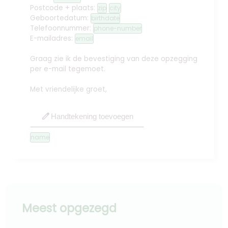
Postcode + plaats:
zip
city
Geboortedatum:
birthdate
Telefoonnummer:
phone-number
E-mailadres:
email
Graag zie ik de bevestiging van deze opzegging
per e-mail tegemoet.
Met vriendelijke groet,
edit
Handtekening toevoegen
name
Meest opgezegd