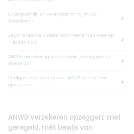
Opzegtermijn en voorwaarden bij ANWB
arrow_downward_alt
Verzekeren
Zeg meteen je andere abonnementen mee op
arrow_downward_alt
— in één flow
ANWB-verzekering rechtstreeks opzeggen: zo
arrow_downward_alt
doe je dat
Veelgestelde vragen over ANWB Verzekeren
arrow_downward_alt
opzeggen
ANWB Verzekeren opzeggen: snel
geregeld, mét bewijs van