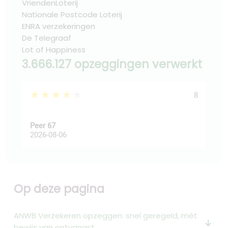
VriendenLoterij
Nationale Postcode Loterij
ENRA verzekeringen
De Telegraaf
Lot of Happiness
3.666.127 opzeggingen verwerkt
★★★★★
★
8
Peer 67
Ast
2026-08-06
202
Op deze pagina
ANWB Verzekeren opzeggen: snel geregeld, mét
arrow_downward_alt
bewijs van ontvangst