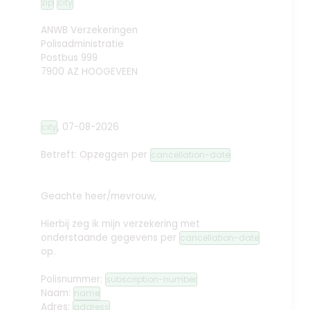
zip
city
ANWB Verzekeringen
Polisadministratie
Postbus 999
7900 AZ HOOGEVEEN
,
07-08-2026
city
Betreft: Opzeggen
per
cancellation-date
Geachte heer/mevrouw,
Hierbij zeg ik mijn verzekering met
onderstaande gegevens per
cancellation-date
op.
Polisnummer:
subscription-number
Naam:
name
Adres:
address