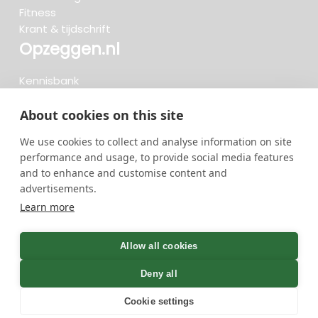
Fitness
Krant & tijdschrift
Opzeggen.nl
Kennisbank
FAQ
Beoordelingen
About cookies on this site
Blog
We use cookies to collect and analyse information on site
Meteen opzeggen
performance and usage, to provide social media features
and to enhance and customise content and
advertisements.
Zoeken..
Learn more
736 opzeggingen afgelopen 30 dagen - 3.666.127
group
Allow all cookies
opzeggingen in totaal
Deny all
Cookie settings
GreenOnline BV Gebruiksvoorwaarden