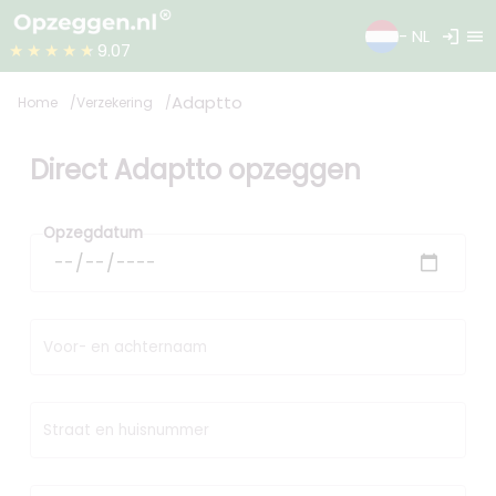
login
menu
- NL
★★★★★
9.07
Adaptto
Home
Verzekering
Direct Adaptto opzeggen
Opzegdatum
Voor- en achternaam
Straat en huisnummer