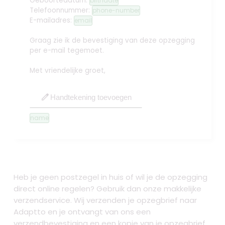
Geboortedatum:
birthdate
Telefoonnummer:
phone-number
E-mailadres:
email
Graag zie ik de bevestiging van deze opzegging
per e-mail tegemoet.
Met vriendelijke groet,
edit
Handtekening toevoegen
name
Heb je geen postzegel in huis of wil je de opzegging
direct online regelen? Gebruik dan onze makkelijke
verzendservice. Wij verzenden je opzegbrief naar
Adaptto en je ontvangt van ons een
verzendbevestiging en een kopie van je opzegbrief