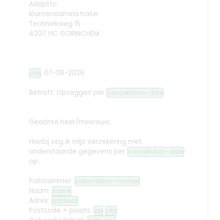
Adaptto
Klantenadministratie
Techniekweg 15
4207 HC GORINCHEM
,
07-08-2026
city
Betreft: Opzeggen
per
cancellation-date
Geachte heer/mevrouw,
Hierbij zeg ik mijn verzekering met
onderstaande gegevens per
cancellation-date
op.
Polisnummer:
subscription-number
Naam:
name
Adres:
address
Postcode + plaats:
zip
city