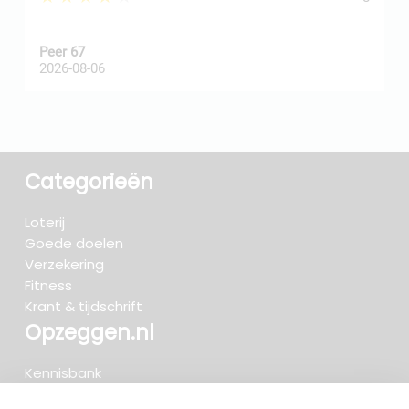
Peer 67
A
2026-08-06
2
Categorieën
Loterij
Goede doelen
Verzekering
Fitness
Krant & tijdschrift
Opzeggen.nl
Kennisbank
FAQ