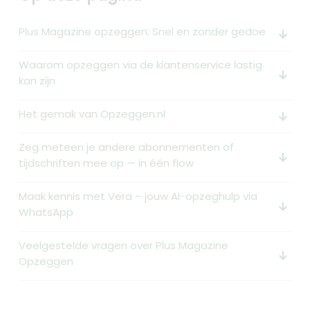
Plus Magazine opzeggen: Snel en zonder gedoe
arrow_downward_alt
Waarom opzeggen via de klantenservice lastig
arrow_downward_alt
kan zijn
Het gemak van Opzeggen.nl
arrow_downward_alt
Zeg meteen je andere abonnementen of
arrow_downward_alt
tijdschriften mee op — in één flow
Maak kennis met Vera – jouw AI-opzeghulp via
arrow_downward_alt
WhatsApp
Veelgestelde vragen over Plus Magazine
arrow_downward_alt
Opzeggen