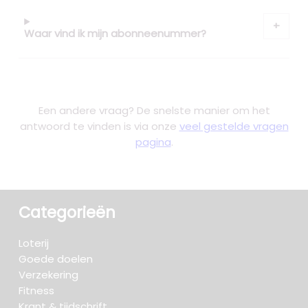
Waar vind ik mijn abonneenummer?
Een andere vraag? De snelste manier om het
antwoord te vinden is via onze
veel gestelde vragen
pagina
.
Categorieën
Loterij
Goede doelen
Verzekering
Fitness
Krant & tijdschrift