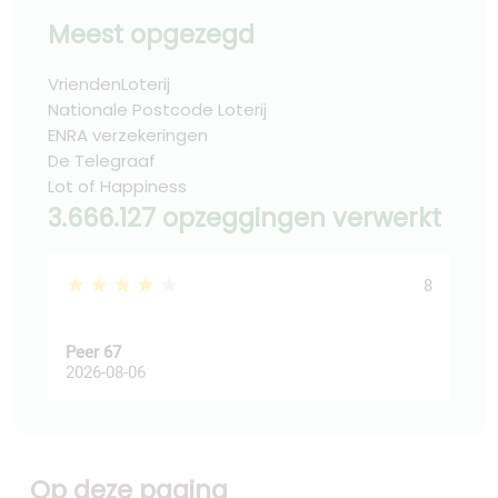
Meest opgezegd
VriendenLoterij
Nationale Postcode Loterij
ENRA verzekeringen
De Telegraaf
Lot of Happiness
3.666.127 opzeggingen verwerkt
★★★★★
★
8
Peer 67
Ast
2026-08-06
202
Op deze pagina