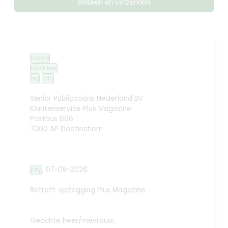
Betalen en verzenden
name
address
zip
city
Senior Publications Nederland BV
Klantenservice Plus Magazine
Postbus 606
7000 AP Doetinchem
,
07-08-2026
city
Betreft: opzegging
Plus Magazine
Geachte heer/mevrouw,