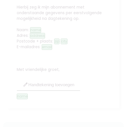
Hierbij zeg ik mijn abonnement met
onderstaande gegevens per eerstvolgende
mogelijkheid na dagtekening op.
Naam:
name
Adres:
address
Postcode + plaats:
zip
city
E-mailadres:
email
Met vriendelijke groet,
edit
Handtekening toevoegen
name