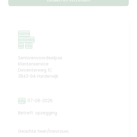
name
address
zip
city
Seniorenvoordeelpas
Klantenservice
Deventerweg 1C
3843 GA Harderwijk
,
07-08-2026
city
Betreft: opzegging
Geachte heer/mevrouw,