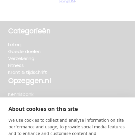
pagina
.
Categorieën
Loterij
Goede doelen
Verzekering
Fitness
Krant & tijdschrift
Opzeggen.nl
Kennisbank
FAQ
Beoordelingen
About cookies on this site
Blog
We use cookies to collect and analyse information on site
Meteen opzeggen
performance and usage, to provide social media features
and to enhance and customise content and