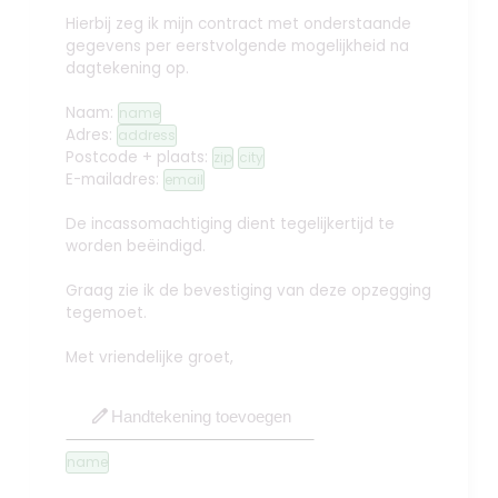
Hierbij zeg ik mijn contract met onderstaande
gegevens per eerstvolgende mogelijkheid na
dagtekening op.
Naam:
name
Adres:
address
Postcode + plaats:
zip
city
E-mailadres:
email
De incassomachtiging dient tegelijkertijd te
worden beëindigd.
Graag zie ik de bevestiging van deze opzegging
tegemoet.
Met vriendelijke groet,
edit
Handtekening toevoegen
name