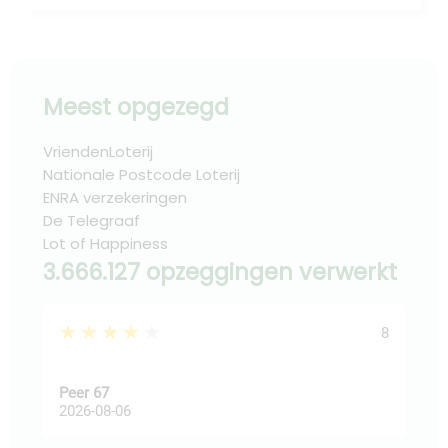
Meest opgezegd
VriendenLoterij
Nationale Postcode Loterij
ENRA verzekeringen
De Telegraaf
Lot of Happiness
3.666.127 opzeggingen verwerkt
★★★★★
★
8
Peer 67
Ast
2026-08-06
202