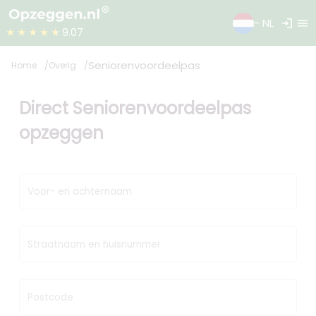
login
menu
- NL
★★★★★
9.07
Seniorenvoordeelpas
Home
Overig
Direct Seniorenvoordeelpas
opzeggen
Voor- en achternaam
Straatnaam en huisnummer
Postcode