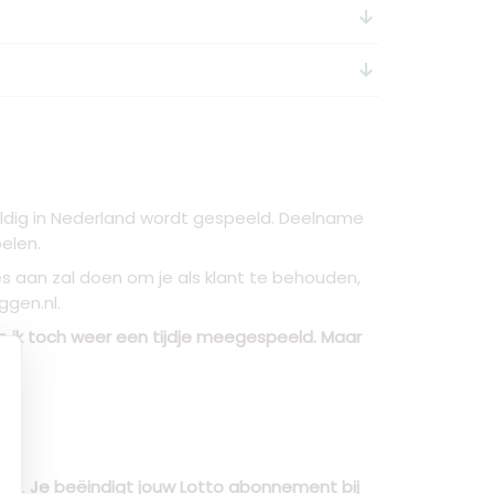
arrow_downward_alt
arrow_downward_alt
vuldig in Nederland wordt gespeeld. Deelname
elen.
les aan zal doen om je als klant te behouden,
ggen.nl.
eb ik toch weer een tijdje meegespeeld. Maar
dig.
Je beëindigt jouw Lotto abonnement bij