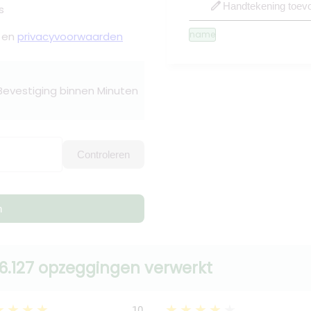
edit
Handtekening toev
s
name
en
privacyvoorwaarden
 Bevestiging binnen Minuten
Controleren
n
6.127 opzeggingen verwerkt
★★★★
★★★★★
10