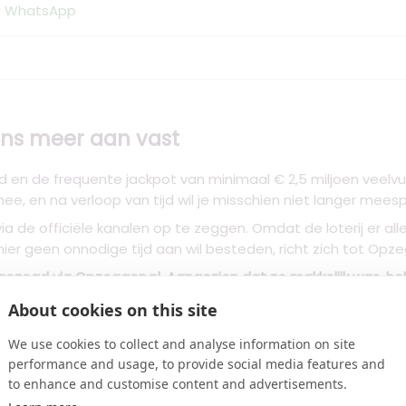
ia WhatsApp
gens meer aan vast
ud en de frequente jackpot van minimaal € 2,5 miljoen veel
e, en na verloop van tijd wil je misschien niet langer meesp
ia de officiële kanalen op te zeggen. Omdat de loterij er al
hier geen onnodige tijd aan wil besteden, richt zich tot Opze
pgezegd via Opzeggen.nl. Aangezien dat zo makkelijk was, h
zegd!"
About cookies on this site
We use cookies to collect and analyse information on site
performance and usage, to provide social media features and
to enhance and customise content and advertisements.
ement snel beëindigen? Twijfel of uitstel is nergens voor no