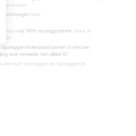
ft te voeren.
van ontvangst
hebt.
en namelijk
100% opzeggarantie
. Gaat er
ggen.
line opzeggen inderdaad binnen 3 minuten
ng was verwerkt. Een dikke 10."
inuten kunt opzeggen via Opzeggen.nl.