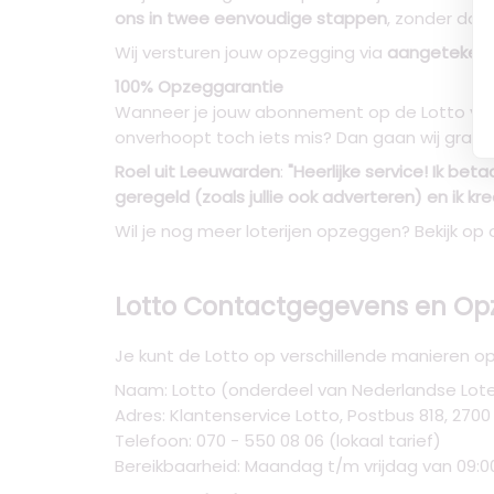
ons in twee eenvoudige stappen
, zonder dat 
Wij versturen jouw opzegging via
aangetekend
100% Opzeggarantie
Wanneer je jouw abonnement op de Lotto via 
onverhoopt toch iets mis? Dan gaan wij grat
Roel uit Leeuwarden
:
"Heerlijke service! Ik be
geregeld (zoals jullie ook adverteren) en ik k
Wil je nog meer loterijen opzeggen? Bekijk op
Lotto Contactgegevens en O
Je kunt de Lotto op verschillende manieren o
Naam: Lotto (onderdeel van Nederlandse Loter
Adres: Klantenservice Lotto, Postbus 818, 27
Telefoon: 070 - 550 08 06 (lokaal tarief)
Bereikbaarheid: Maandag t/m vrijdag van 09:00 