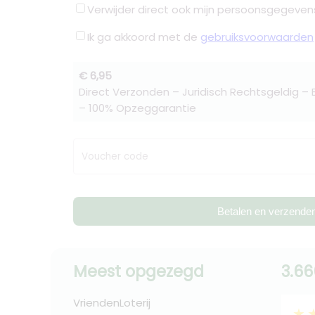
Verwijder direct ook mijn persoonsgegeven
Ik ga akkoord met de
gebruiksvoorwaarden
€ 6,95
Direct Verzonden – Juridisch Rechtsgeldig –
– 100% Opzeggarantie
Voucher code
Betalen en verzende
Meest opgezegd
3.66
VriendenLoterij
★