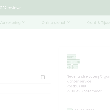
182 reviews
Verzekering
Online dienst
Krant & Tijds
name
address
zip
city
Nederlandse Loterij Organ
Klantenservice
Postbus 818
2700 AV Zoetermeer