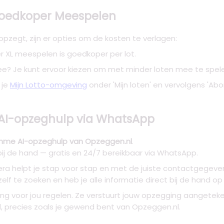
Goedkoper Meespelen
 opzegt, zijn er opties om de kosten te verlagen:
er XL meespelen is goedkoper per lot.
ee? Je kunt ervoor kiezen om met minder loten mee te spel
 je
Mijn Lotto-omgeving
onder 'Mijn loten' en vervolgens 'Ab
 AI-opzeghulp via WhatsApp
imme AI-opzeghulp van Opzeggen.nl
.
bij de hand — gratis en 24/7 bereikbaar via WhatsApp.
ra helpt je stap voor stap en met de juiste contactgegeve
elf te zoeken en heb je alle informatie direct bij de hand op 
ng voor jou regelen. Ze verstuurt jouw opzegging aangetek
d, precies zoals je gewend bent van Opzeggen.nl.