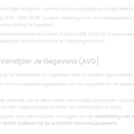
nvoudige stappen, waarna wij jouw opzegging aangetekend ver
e op 070 - 550 08 06. Houd er rekening mee dat medewerkers
nten lastig te bereiken.
t naar Klantenservice Lotto, Postbus 818, 2700 AV Zoetermeer.
ailadres, telefoonnummer en rekeningnummer.
 Verwijder Je Gegevens (AVG)
 je wil benaderen om opnieuw mee te spelen, bijvoorbeeld me
en om jouw persoonsgegevens uit hun systeem te verwijdere
er gebruikt, kun je deze optie eenvoudig toevoegen. Wij zor
van alle ongevraagde reclame en telefoontjes af bent.
 vergeet dan niet expliciet te vragen om de
verwijdering van 
en
klacht indienen bij de Autoriteit Persoonsgegevens
.