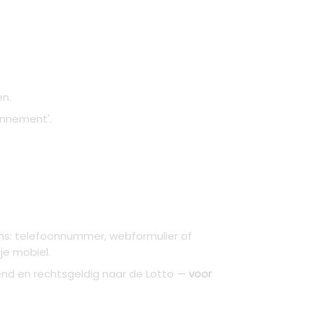
en.
onnement'.
ns: telefoonnummer, webformulier of
je mobiel.
end en rechtsgeldig naar de Lotto —
voor