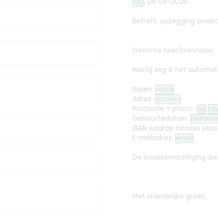
,
08-08-2026
city
Betreft: opzegging deel
Geachte heer/mevrouw,
Hierbij zeg ik het automat
Naam:
name
Adres:
address
Postcode + plaats:
zip
cit
Geboortedatum:
birthdate
IBAN waarop incasso plaa
E-mailadres:
email
De incassomachtiging dien
Met vriendelijke groet,