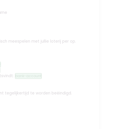
name
isch meespelen met jullie loterij per
op.
y
tsvindt:
bank-account
t tegelijkertijd te worden beëindigd.