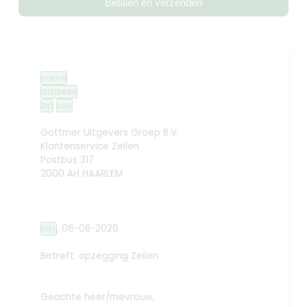
Betalen en verzenden
name
address
zip
city
Gottmer Uitgevers Groep B.V.
Klantenservice Zeilen
Postbus 317
2000 AH HAARLEM
,
06-08-2026
city
Betreft: opzegging
Zeilen
Geachte heer/mevrouw,