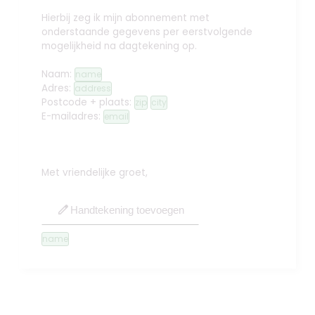
Hierbij zeg ik mijn abonnement met
onderstaande gegevens per eerstvolgende
mogelijkheid na dagtekening op.
Naam:
name
Adres:
address
Postcode + plaats:
zip
city
E-mailadres:
email
Met vriendelijke groet,
edit
Handtekening toevoegen
name