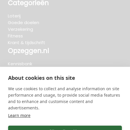
Categorieën
Loterij
Goede doelen
Verzekering
Fitness
Krant & tijdschrift
Opzeggen.nl
Kennisbank
FAQ
Beoordelingen
About cookies on this site
Blog
We use cookies to collect and analyse information on site
Meteen opzeggen
performance and usage, to provide social media features
and to enhance and customise content and
advertisements.
Zoeken..
Learn more
734 opzeggingen afgelopen 30 dagen - 3.666.127