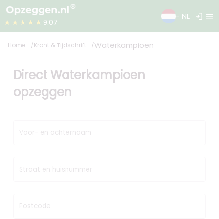
login
menu
- NL
★★★★★
9.07
Waterkampioen
Home
Krant & Tijdschrift
Direct Waterkampioen
opzeggen
Voor- en achternaam
Straat en huisnummer
Postcode