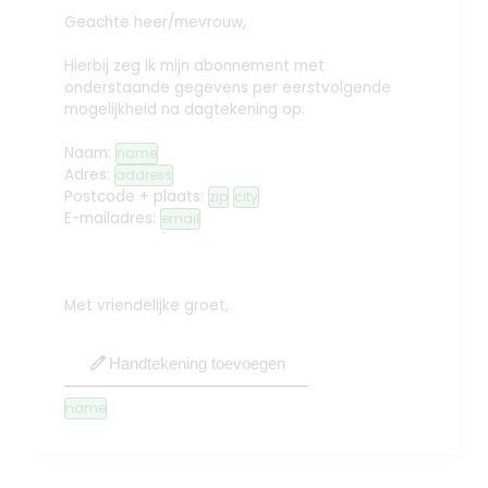
Geachte heer/mevrouw,
Hierbij zeg ik mijn abonnement met
onderstaande gegevens per eerstvolgende
mogelijkheid na dagtekening op.
Naam:
name
Adres:
address
Postcode + plaats:
zip
city
E-mailadres:
email
Met vriendelijke groet,
edit
Handtekening toevoegen
name