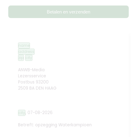
Betalen en verzenden
name
address
zip
city
ANWB-Media
Lezersservice
Postbus 93200
2509 BA DEN HAAG
,
07-08-2026
city
Betreft: opzegging
Waterkampioen