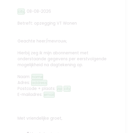
,
08-08-2026
city
Betreft: opzegging
VT Wonen
Geachte heer/mevrouw,
Hierbij zeg ik mijn abonnement met
onderstaande gegevens per eerstvolgende
mogelijkheid na dagtekening op.
Naam:
name
Adres:
address
Postcode + plaats:
zip
city
E-mailadres:
email
Met vriendelijke groet,