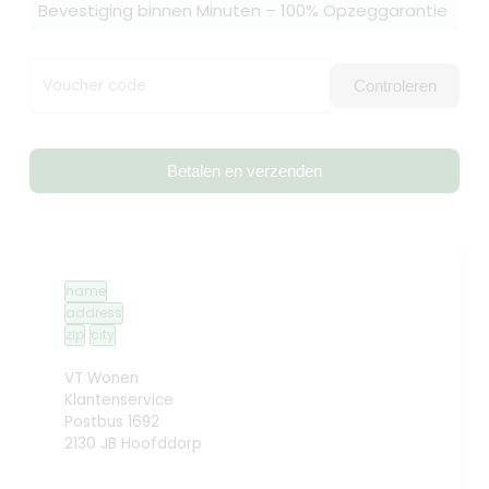
Bevestiging binnen Minuten – 100% Opzeggarantie
Voucher code
Controleren
Betalen en verzenden
name
address
zip
city
VT Wonen
Klantenservice
Postbus 1692
2130 JB Hoofddorp