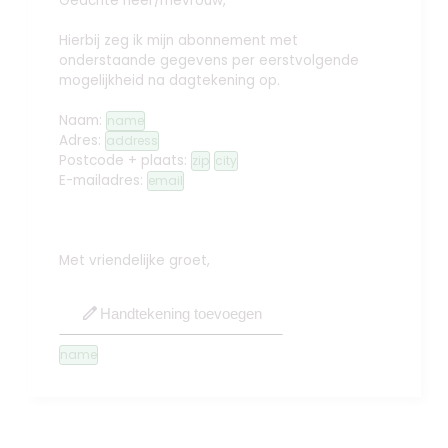
Geachte heer/mevrouw,
Hierbij zeg ik mijn abonnement met
onderstaande gegevens per eerstvolgende
mogelijkheid na dagtekening op.
Naam:
name
Adres:
address
Postcode + plaats:
zip
city
E-mailadres:
email
Met vriendelijke groet,
edit
Handtekening toevoegen
name