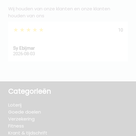
Wij houden van onze klanten en onze klanten
houden van ons
★★★★★
10
Sy Ebijmar
d
2026-08-03
2
Categorieën
Loterij
Goede doelen
Verzekering
Fitness
Krant & tijdschrift