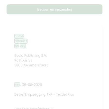
Betalen en verzenden
name
address
zip
city
Scala Publishing B.V.
Postbus 38
3800 AA Amersfoort
,
06-08-2026
city
Betreft: opzegging
TXP - Textiel Plus