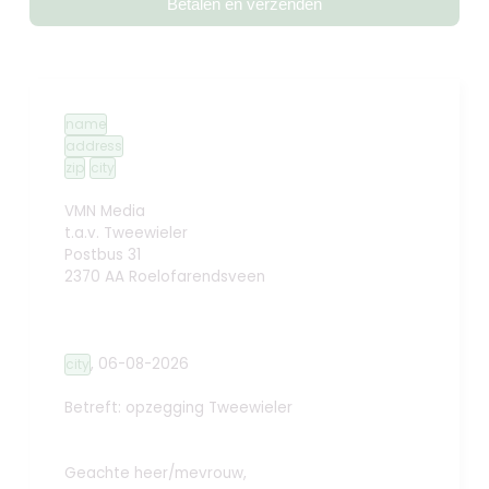
Betalen en verzenden
name
address
zip
city
VMN Media
t.a.v. Tweewieler
Postbus 31
2370 AA Roelofarendsveen
,
06-08-2026
city
Betreft: opzegging
Tweewieler
Geachte heer/mevrouw,