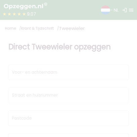
login
menu
- NL
★★★★★
9.07
Tweewieler
Home
Krant & Tijdschrift
Direct Tweewieler opzeggen
Voor- en achternaam
Straat en huisnummer
Postcode