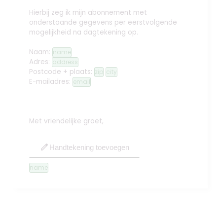
Hierbij zeg ik mijn abonnement met
onderstaande gegevens per eerstvolgende
mogelijkheid na dagtekening op.
Naam:
name
Adres:
address
Postcode + plaats:
zip
city
E-mailadres:
email
Met vriendelijke groet,
edit
Handtekening toevoegen
name