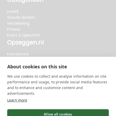
Loterij
Goede doelen
Verzekering
Fitness
Krant & tijdschrift
Opzeggen.nl
Kennisbank
FAQ
Beoordelingen
About cookies on this site
Blog
We use cookies to collect and analyse information on site
Meteen opzeggen
performance and usage, to provide social media features
and to enhance and customise content and
advertisements.
Zoeken..
Learn more
734 opzeggingen afgelopen 30 dagen - 3.666.127
group
Allow all cookies