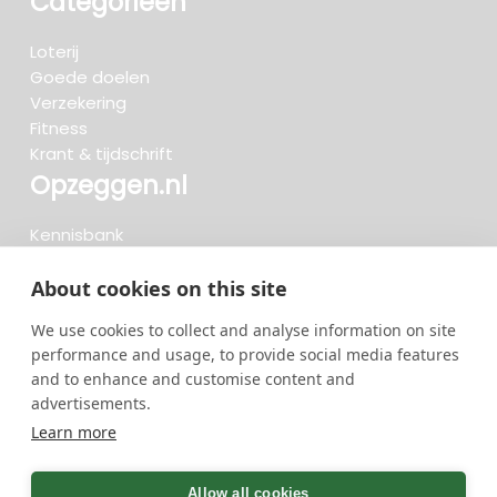
Categorieën
Loterij
Goede doelen
Verzekering
Fitness
Krant & tijdschrift
Opzeggen.nl
Kennisbank
FAQ
Beoordelingen
About cookies on this site
Blog
We use cookies to collect and analyse information on site
Meteen opzeggen
performance and usage, to provide social media features
and to enhance and customise content and
advertisements.
Zoeken..
Learn more
722 opzeggingen afgelopen 30 dagen - 3.666.127
group
Allow all cookies