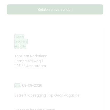
Betalen en verzenden
name
address
zip
city
TopGear Nederland
Paasheuvelweg 1
1105 BE Amsterdam
,
08-08-2026
city
Betreft: opzegging
Top Gear Magazine