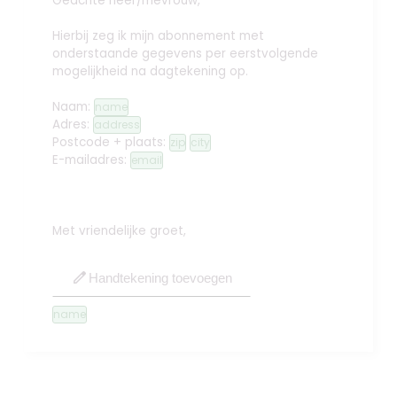
Geachte heer/mevrouw,
Hierbij zeg ik mijn abonnement met
onderstaande gegevens per eerstvolgende
mogelijkheid na dagtekening op.
Naam:
name
Adres:
address
Postcode + plaats:
zip
city
E-mailadres:
email
Met vriendelijke groet,
edit
Handtekening toevoegen
name