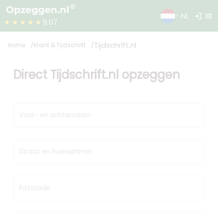
login
menu
- NL
★★★★★
9.07
Tijdschrift.nl
Home
Krant & Tijdschrift
Direct Tijdschrift.nl opzeggen
Voor- en achternaam
Straat en huisnummer
Postcode