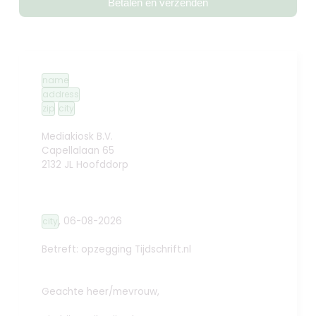
Betalen en verzenden
name
address
zip
city
Mediakiosk B.V.
Capellalaan 65
2132 JL Hoofddorp
,
06-08-2026
city
Betreft: opzegging
Tijdschrift.nl
Geachte heer/mevrouw,