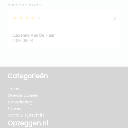
houden van ons
★★★★★
8
Z
Lucienne Van De Haar
R
2026-08-03
2
Categorieën
Loterij
Goede doelen
Verzekering
Fitness
Krant & tijdschrift
Opzeggen.nl