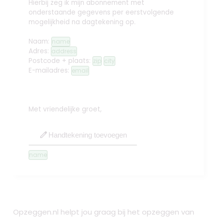
Hierbij zeg ik mijn abonnement met
onderstaande gegevens per eerstvolgende
mogelijkheid na dagtekening op.
Naam:
name
Adres:
address
Postcode + plaats:
zip
city
E-mailadres:
email
Met vriendelijke groet,
edit
Handtekening toevoegen
name
Opzeggen.nl helpt jou graag bij het opzeggen van