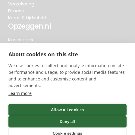
Verzekering
Fitness
Krant & tijdschrift
Opzeggen.nl
Kennisbank
FAQ
Beoordelingen
About cookies on this site
Blog
We use cookies to collect and analyse information on site
Meteen opzeggen
performance and usage, to provide social media features
and to enhance and customise content and
advertisements.
Zoeken..
Learn more
719 opzeggingen afgelopen 30 dagen - 3.666.347
group
Allow all cookies
opzeggingen in totaal
Deny all
Cookie settings
GreenOnline BV Gebruiksvoorwaarden