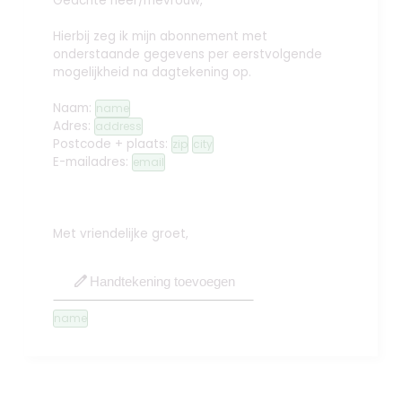
Geachte heer/mevrouw,
Hierbij zeg ik mijn abonnement met
onderstaande gegevens per eerstvolgende
mogelijkheid na dagtekening op.
Naam:
name
Adres:
address
Postcode + plaats:
zip
city
E-mailadres:
email
Met vriendelijke groet,
edit
Handtekening toevoegen
name