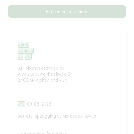
Betalen en verzenden
name
address
zip
city
S.P. Abonneeservice bv
A van Leeuwenhoekweg 34
2408 AN Alphen a/d RIJN
,
09-08-2026
city
Betreft: opzegging
SL Mercedes Revue