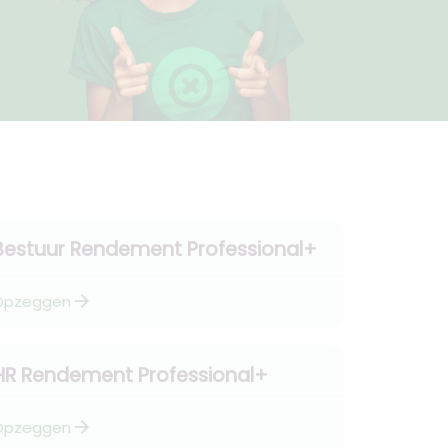
Bestuur Rendement Professional+
arrow_forward
Opzeggen
HR Rendement Professional+
arrow_forward
Opzeggen