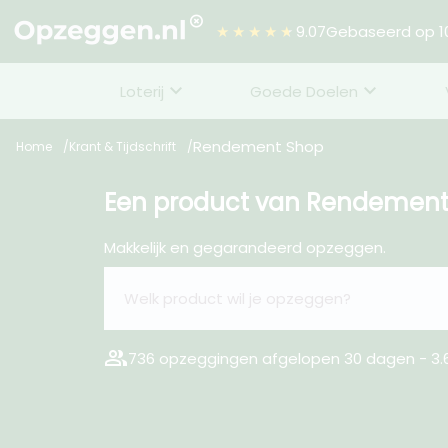
★★★★★
9.07
Gebaseerd op 10
Loterij
Goede Doelen
Rendement Shop
Home
Krant & Tijdschrift
Een product van Rendemen
Makkelijk en gegarandeerd opzeggen.
group
736 opzeggingen afgelopen 30 dagen - 3.6