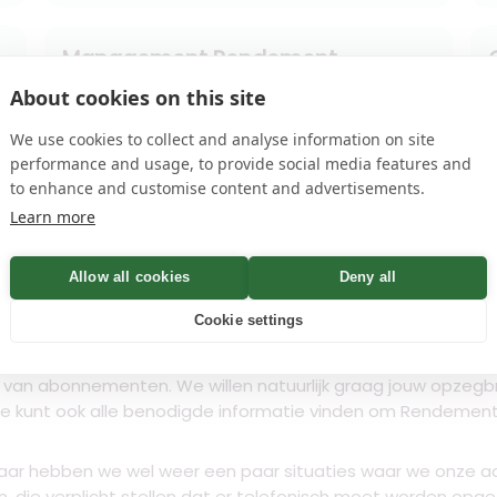
Management Rendement
Professional +
About cookies on this site
We use cookies to collect and analyse information on site
arrow_forward
Opzeggen
performance and usage, to provide social media features and
to enhance and customise content and advertisements.
Learn more
Salaris Rendement Professional+
Allow all cookies
Deny all
arrow_forward
Opzeggen
Cookie settings
van abonnementen. We willen natuurlijk graag jouw opzegbri
. Je kunt ook alle benodigde informatie vinden om Rendemen
 jaar hebben we wel weer een paar situaties waar we onze 
, die verplicht stellen dat er telefonisch moet worden op