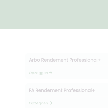
Arbo Rendement Professional+
arrow_forward
Opzeggen
FA Rendement Professional+
arrow_forward
Opzeggen