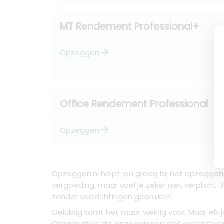
MT Rendement Professional+
arrow_forward
Opzeggen
Office Rendement Professional
arrow_forward
Opzeggen
Opzeggen.nl helpt jou graag bij het opzeggen 
vergoeding, maar voel je zeker niet verplicht
zonder verplichtingen gebruiken.
Gelukkig komt het maar weinig voor. Maar elk
Organisaties die opzeggingen niet accepteren