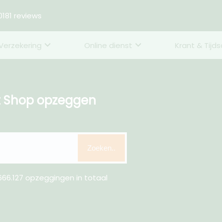
181 reviews
Verzekering
Online dienst
Krant & Tijds
t Shop opzeggen
Zoeken..
66.127 opzeggingen in totaal