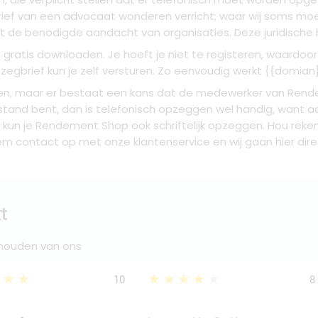
rief van een advocaat wonderen verricht; waar wij soms mo
t de benodigde aandacht van organisaties. Deze juridische h
ct gratis downloaden. Je hoeft je niet te registeren, waardo
egbrief kun je zelf versturen. Zo eenvoudig werkt {{domian
n, maar er bestaat een kans dat de medewerker van Rende
tand bent, dan is telefonisch opzeggen wel handig, want aanzi
dan kun je Rendement Shop ook schriftelijk opzeggen. Hou rek
contact op met onze klantenservice en wij gaan hier direc
t
 houden van ons
★★★
★★★★★
10
8