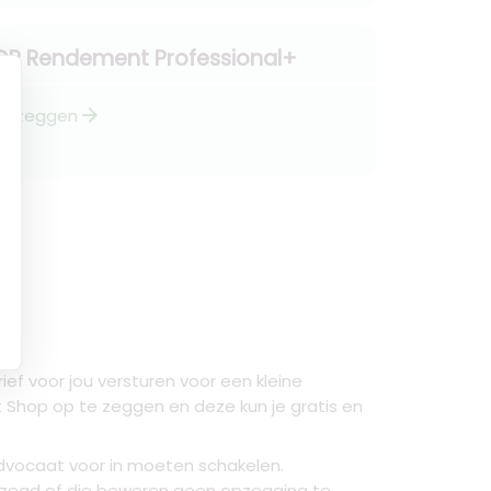
OR Rendement Professional+
arrow_forward
Opzeggen
ef voor jou versturen voor een kleine
t Shop op te zeggen en deze kun je gratis en
advocaat voor in moeten schakelen.
gezegd of die beweren geen opzegging te