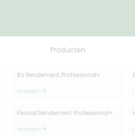
Producten
BV Rendement Professional+
arrow_forward
Opzeggen
Fiscaal Rendement Professional+
arrow_forward
Opzeggen